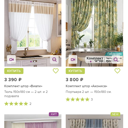
КУПИТЬ
КУПИТЬ
3 390
руб.
3 800
руб.
Комплект штор «Виали»
Комплект штор «Акониса»
Тюль 150х180 см — 2 шт. и 2
Портьера 2 шт. — 150х180 см.
подхвата
3
2
ХИТ
NEW