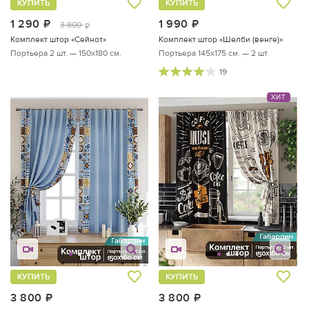
КУПИТЬ
КУПИТЬ
1 290
руб.
1 990
руб.
3 800
руб.
Комплект штор «Сейнот»
Комплект штор «Шелби (венге)»
Портьера 2 шт. — 150х180 см.
Портьера 145х175 см. — 2 шт
19
ХИТ
КУПИТЬ
КУПИТЬ
3 800
руб.
3 800
руб.