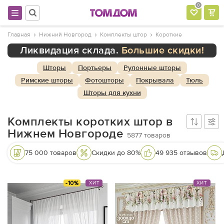
0
Главная
Нижний Новгород
Комплекты штор
Короткие
Ликвидация склада.
Большие скидки!
Шторы
Портьеры
Рулонные шторы
Римские шторы
Фотошторы
Покрывала
Тюль
Шторы для кухни
Комплекты коротких штор в
Нижнем Новгороде
5877
товаров
75 000 товаров
Скидки до 80%
49 935 отзывов
-10%
ХИТ
ХИТ