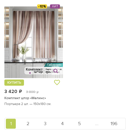
-10%
ХИТ
КУПИТЬ
3 420
руб.
3 800
руб.
Комплект штор «Мелинс»
Портьера 2 шт. — 150х180 см.
1
2
3
4
5
...
196