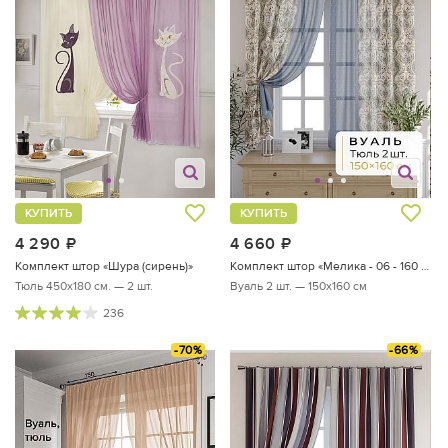
КУПИТЬ
КУПИТЬ
4 290
руб.
4 660
руб.
Комплект штор «Шура (сирень)»
Комплект штор «Мелика - 06 - 160 см»
Тюль 450х180 см. — 2 шт.
Вуаль 2 шт. — 150х160 см
236
-70%
-66%