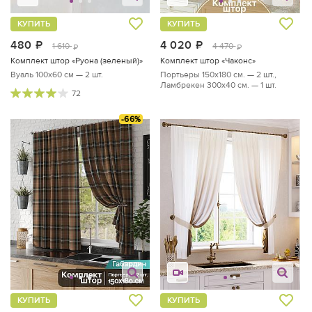
КУПИТЬ
КУПИТЬ
480
руб.
4 020
руб.
1 610
4 470
руб.
руб.
Комплект штор «Руона (зеленый)»
Комплект штор «Чаконс»
Вуаль 100х60 см — 2 шт.
Портьеры 150х180 см. — 2 шт.,
Ламбрекен 300х40 см. — 1 шт.
72
-66%
КУПИТЬ
КУПИТЬ