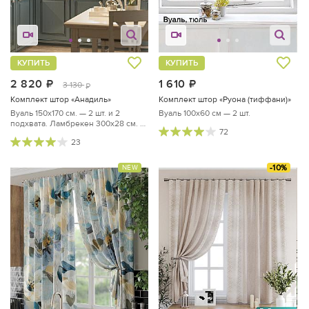
КУПИТЬ
КУПИТЬ
2 820
руб.
1 610
руб.
3 130
руб.
Комплект штор «Анадиль»
Комплект штор «Руона (тиффани)»
Вуаль 150х170 см. — 2 шт. и 2
Вуаль 100х60 см — 2 шт.
подхвата. Ламбрекен 300х28 см. —
72
1 шт.
23
-10%
NEW