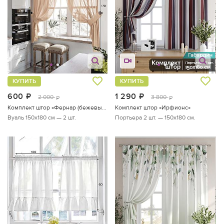
КУПИТЬ
КУПИТЬ
600
руб.
1 290
руб.
2 000
3 800
руб.
руб.
Комплект штор «Фернар (бежевый)»
Комплект штор «Ирфионс»
Вуаль 150х180 см — 2 шт.
Портьера 2 шт. — 150х180 см.