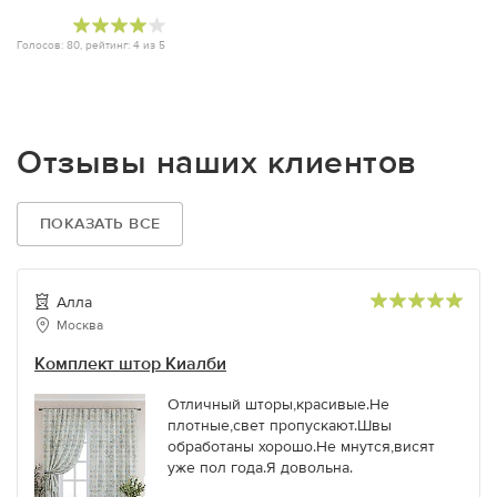
Голосов:
80
, рейтинг:
4
из
5
Отзывы наших клиентов
ПОКАЗАТЬ ВСЕ
Алла
Москва
Комплект штор Киалби
Отличный шторы,красивые.Не
плотные,свет пропускают.Швы
обработаны хорошо.Не мнутся,висят
уже пол года.Я довольна.