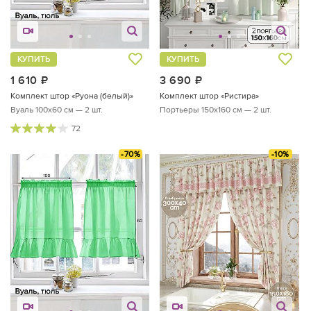
КУПИТЬ
КУПИТЬ
1 610
руб.
3 690
руб.
Комплект штор «Руона (белый)»
Комплект штор «Ристира»
Вуаль 100х60 см — 2 шт.
Портьеры 150х160 см — 2 шт.
72
-70%
-10%