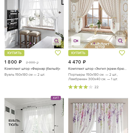
КУПИТЬ
КУПИТЬ
1 800
руб.
4 470
руб.
2 000
руб.
Комплект штор «Фернар (белый)»
Комплект штор «Энгил (крем-брюле)»
Вуаль 150х180 см — 2 шт.
Портьеры 150х180 см. — 2 шт.,
Ламбрекен 300х40 см. — 1 шт.
22
ХИТ