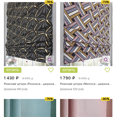
-76%
-70%
КУПИТЬ
КУПИТЬ
1 430
руб.
1 790
руб.
5 970
5 970
руб.
руб.
Римская штора «Риониса - ширина 140 см.»
Римская штора «Милоса - ширина 120 см.»
Ширина 140 (см)
Ширина 120 (см)
-70%
-80%