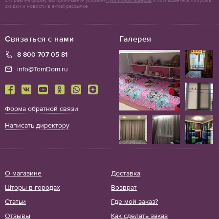
Отправляя форму, вы принимаете условия
Публичной оферты
и соглашаетесь получать
скидки и новости в e-mail рассылке
Связаться с нами
Галерея
8-800-707-05-81
info@TomDom.ru
Форма обратной связи
Написать директору
О магазине
Доставка
Шторы в городах
Возврат
Статьи
Где мой заказ?
Отзывы
Как сделать заказ