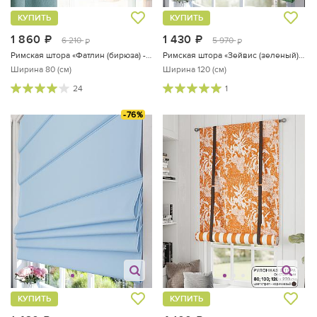
КУПИТЬ
КУПИТЬ
1 860
руб.
1 430
руб.
6 210
5 970
руб.
руб.
Римская штора «Фатлин (бирюза) - ширина 80 см.»
Римская штора «Зейвис (зеленый) - ширина 120 см»
Ширина 80 (см)
Ширина 120 (см)
24
1
-76%
КУПИТЬ
КУПИТЬ