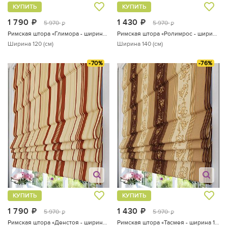
КУПИТЬ
КУПИТЬ
1 790
руб.
1 430
руб.
5 970
5 970
руб.
руб.
Римская штора «Глимора - ширина 120 см.»
Римская штора «Ролимрос - ширина 140 см»
Ширина 120 (см)
Ширина 140 (см)
-70%
-76%
КУПИТЬ
КУПИТЬ
1 790
руб.
1 430
руб.
5 970
5 970
руб.
руб.
Римская штора «Денстоя - ширина 120 см»
Римская штора «Тасмея - ширина 120 см»