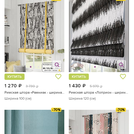
КУПИТЬ
КУПИТЬ
1 270
руб.
1 430
руб.
3 730
5 970
руб.
руб.
Римская штора «Рамниак - ширина 100 см»
Римская штора «Лоприон - ширина 120 см.»
Ширина 100 (см)
Ширина 120 (см)
-70%
-70%