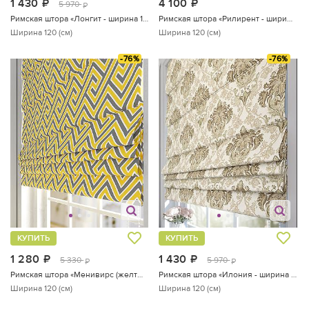
1 430
руб.
4 100
руб.
5 970
руб.
Римская штора «Лонгит - ширина 120 см.»
Римская штора «Рилирент - ширина 120 см»
Ширина 120 (см)
Ширина 120 (см)
-76%
-76%
КУПИТЬ
КУПИТЬ
1 280
руб.
1 430
руб.
5 330
5 970
руб.
руб.
Римская штора «Менивирс (желтый) - ширина 120 см»
Римская штора «Илония - ширина 120 см.»
Ширина 120 (см)
Ширина 120 (см)