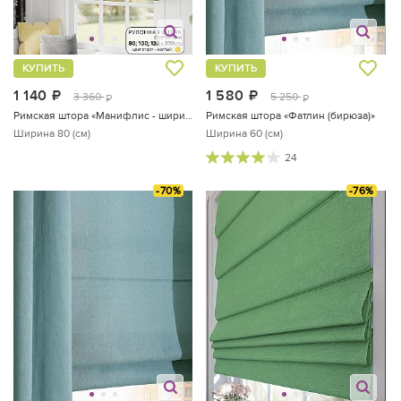
КУПИТЬ
КУПИТЬ
1 140
руб.
1 580
руб.
3 360
5 250
руб.
руб.
Римская штора «Манифлис - ширина 80 см»
Римская штора «Фатлин (бирюза)»
Ширина 80 (см)
Ширина 60 (см)
24
-70%
-76%