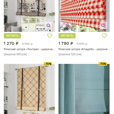
КУПИТЬ
КУПИТЬ
1 270
руб.
1 790
руб.
3 730
5 970
руб.
руб.
Римская штора «Тинтрел - ширина 100 см»
Римская штора «Клаурби - ширина 120 см.»
Ширина 100 (см)
Ширина 120 (см)
-70%
-70%