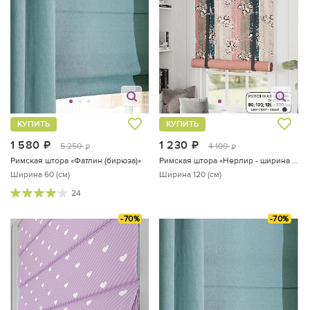
КУПИТЬ
КУПИТЬ
1 580
руб.
1 230
руб.
5 250
4 100
руб.
руб.
Римская штора «Фатлин (бирюза)»
Римская штора «Нерлир - ширина 120 см»
Ширина 60 (см)
Ширина 120 (см)
24
-70%
-70%