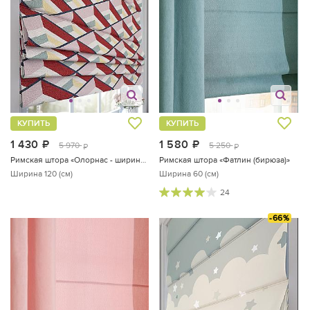
КУПИТЬ
КУПИТЬ
1 430
руб.
1 580
руб.
5 970
5 250
руб.
руб.
Римская штора «Олорнас - ширина 120 см»
Римская штора «Фатлин (бирюза)»
Ширина 120 (см)
Ширина 60 (см)
24
-66%