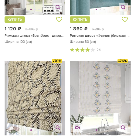
КУПИТЬ
КУПИТЬ
1 120
руб.
1 860
руб.
3 730
6 210
руб.
руб.
Римская штора «Бранбрис - ширина 100 см»
Римская штора «Фатлин (бирюза) - ширина 80 см.»
Ширина 100 (см)
Ширина 80 (см)
24
-70%
-76%