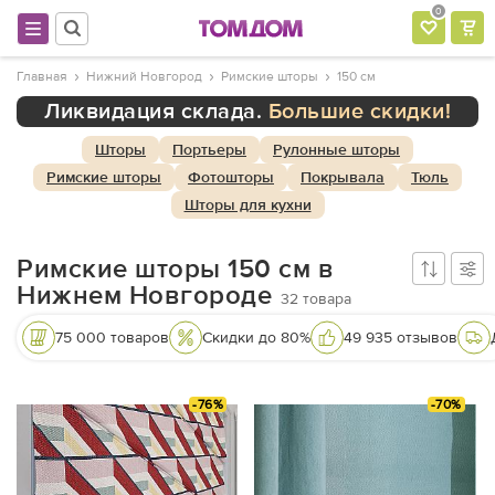
0
Главная
Нижний Новгород
Римские шторы
150 см
Ликвидация склада.
Большие скидки!
Шторы
Портьеры
Рулонные шторы
Римские шторы
Фотошторы
Покрывала
Тюль
Шторы для кухни
Римские шторы 150 см в
Нижнем Новгороде
32
товара
75 000 товаров
Скидки до 80%
49 935 отзывов
-76%
-70%