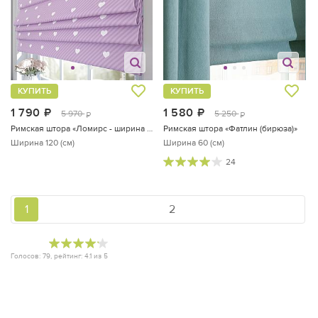
КУПИТЬ
КУПИТЬ
1 790
руб.
1 580
руб.
5 970
5 250
руб.
руб.
Римская штора «Ломирс - ширина 120 см.»
Римская штора «Фатлин (бирюза)»
Ширина 120 (см)
Ширина 60 (см)
24
1
2
Голосов:
79
, рейтинг:
4.1
из
5