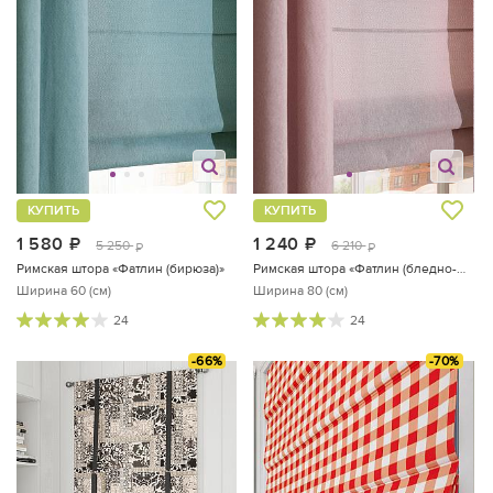
КУПИТЬ
КУПИТЬ
1 580
руб.
1 240
руб.
5 250
6 210
руб.
руб.
Римская штора «Фатлин (бирюза)»
Римская штора «Фатлин (бледно-фиолетово-серый) - ширина 80 см.»
Ширина 60 (см)
Ширина 80 (см)
24
24
-66%
-70%