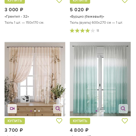
КУПИТЬ
КУПИТЬ
3 000
руб.
5 020
руб.
«Грентил - 32»
«Бурцио (бежевый)»
Тюль 1 шт. — 150х170 см.
Тюль (вуаль) 600х270 см — 1 шт.
11
КУПИТЬ
КУПИТЬ
3 700
руб.
4 800
руб.