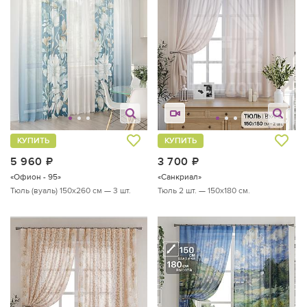
КУПИТЬ
КУПИТЬ
5 960
руб.
3 700
руб.
«Офион - 95»
«Санкриал»
Тюль (вуаль) 150х260 см — 3 шт.
Тюль 2 шт. — 150х180 см.