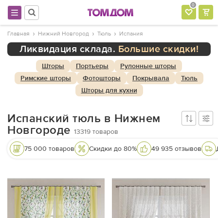
0
Главная
Нижний Новгород
Тюль
Испания
Ликвидация склада.
Большие скидки!
Шторы
Портьеры
Рулонные шторы
Римские шторы
Фотошторы
Покрывала
Тюль
Шторы для кухни
Испанский тюль в Нижнем
Новгороде
13319
товаров
75 000 товаров
Скидки до 80%
49 935 отзывов