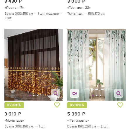
3 430
руб.
3 000
руб.
«Лерис - 17»
«Грентил - 22»
Вуаль 300х150 см — 1 шт., подхват—
Тюль 1 шт. — 150х170 см.
2 шт.
КУПИТЬ
КУПИТЬ
3 610
руб.
5 390
руб.
«Меландра»
«Фанмиранс»
Вуаль 300х150 см. — 1 шт.
Вуаль 150х250 см — 2 шт.