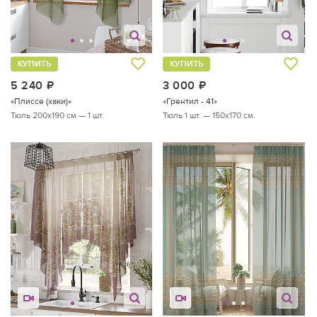
КУПИТЬ
КУПИТЬ
5 240
руб.
3 000
руб.
«Плиссе (хаки)»
«Грентил - 41»
Тюль 200х190 см — 1 шт.
Тюль 1 шт. — 150х170 см.