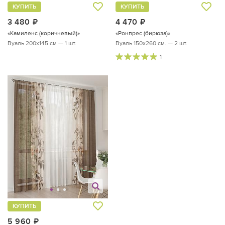
КУПИТЬ
КУПИТЬ
3 480
руб.
4 470
руб.
«Камиленс (коричневый)»
«Ронпрес (бирюза)»
Вуаль 200х145 см — 1 шт.
Вуаль 150х260 см. — 2 шт.
1
КУПИТЬ
5 960
руб.