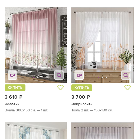
КУПИТЬ
КУПИТЬ
3 610
руб.
3 700
руб.
«Мален»
«Фирисонт»
Вуаль 300х150 см. — 1 шт.
Тюль 2 шт. — 150х180 см.