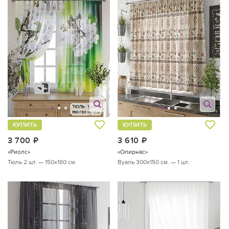
КУПИТЬ
КУПИТЬ
3 700
руб.
3 610
руб.
«Риолс»
«Олирнас»
Тюль 2 шт. — 150х180 см.
Вуаль 300х150 см. — 1 шт.