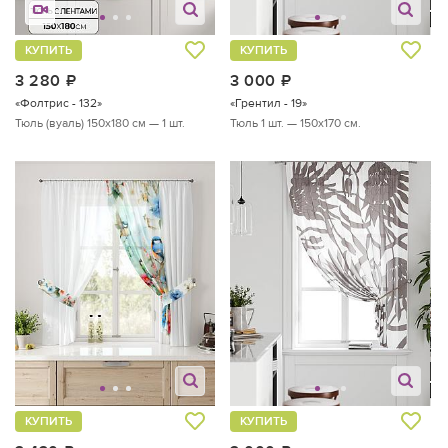
КУПИТЬ
КУПИТЬ
3 280
руб.
3 000
руб.
«Фолтрис - 132»
«Грентил - 19»
Тюль (вуаль) 150х180 см — 1 шт.
Тюль 1 шт. — 150х170 см.
КУПИТЬ
КУПИТЬ