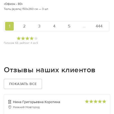
«Офион - 80»
Тюль (вуаль) 150х260 см — 3 шт.
1
2
3
4
5
...
444
Голосов:
63
, рейтинг:
4
из
5
Отзывы наших клиентов
ПОКАЗАТЬ ВСЕ
Нина Григорьевна Коротина
Нижний Новгород