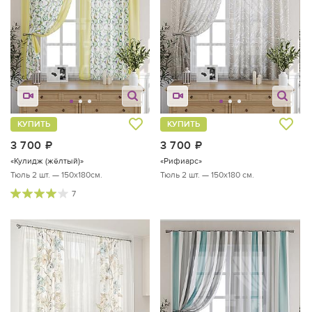
КУПИТЬ
КУПИТЬ
3 700
руб.
3 700
руб.
«Кулидж (жёлтый)»
«Рифиарс»
Тюль 2 шт. — 150х180см.
Тюль 2 шт. — 150х180 см.
7