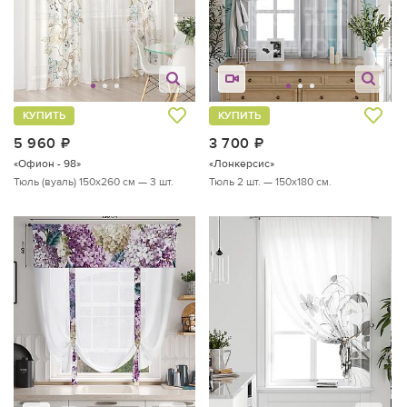
КУПИТЬ
КУПИТЬ
5 960
руб.
3 700
руб.
«Офион - 98»
«Лонкерсис»
Тюль (вуаль) 150х260 см — 3 шт.
Тюль 2 шт. — 150х180 см.