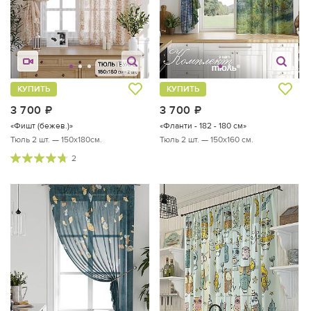
КУПИТЬ
КУПИТЬ
3 700
руб.
3 700
руб.
«Фишт (бежев.)»
«Фланти - 182 - 180 см»
Тюль 2 шт. — 150х180см.
Тюль 2 шт. — 150х160 см.
2