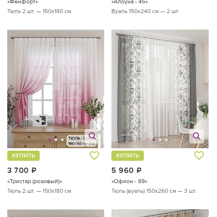
«Фенфорт»
«Алоуна - 45»
Тюль 2 шт. — 150х180 см.
Вуаль 150х240 см — 2 шт.
КУПИТЬ
КУПИТЬ
3 700
руб.
5 960
руб.
«Тристар (розовый)»
«Офион - 89»
Тюль 2 шт. — 150х180 см.
Тюль (вуаль) 150х260 см — 3 шт.