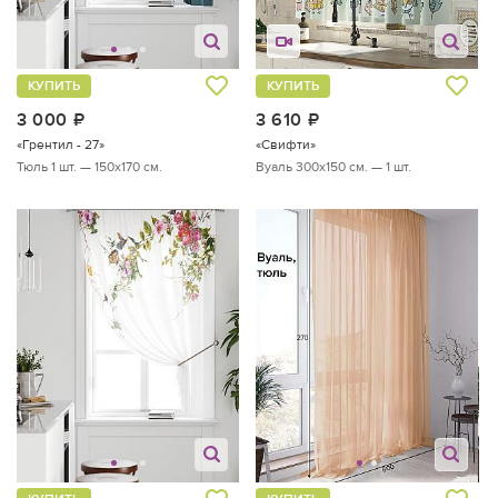
КУПИТЬ
КУПИТЬ
3 000
руб.
3 610
руб.
«Грентил - 27»
«Свифти»
Тюль 1 шт. — 150х170 см.
Вуаль 300х150 см. — 1 шт.