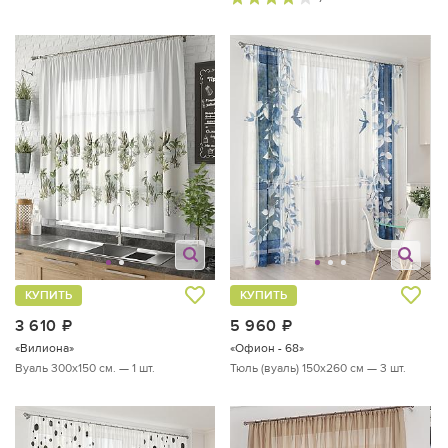
КУПИТЬ
КУПИТЬ
3 610
руб.
5 960
руб.
«Вилиона»
«Офион - 68»
Вуаль 300х150 см. — 1 шт.
Тюль (вуаль) 150х260 см — 3 шт.