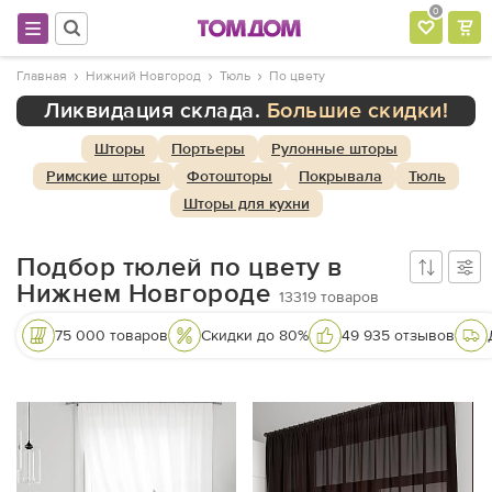
0
Главная
Нижний Новгород
Тюль
По цвету
Ликвидация склада.
Большие скидки!
Шторы
Портьеры
Рулонные шторы
Римские шторы
Фотошторы
Покрывала
Тюль
Шторы для кухни
Подбор тюлей по цвету в
Нижнем Новгороде
13319
товаров
75 000 товаров
Скидки до 80%
49 935 отзывов