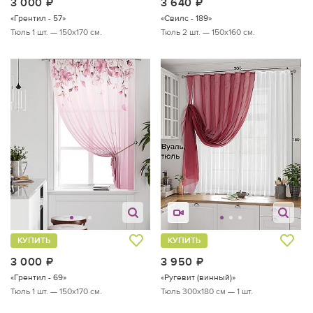
3 000
руб.
3 640
руб.
«Грентил - 57»
«Свилс - 189»
Тюль 1 шт. — 150х170 см.
Тюль 2 шт. — 150х160 см.
КУПИТЬ
КУПИТЬ
3 000
руб.
3 950
руб.
«Грентил - 69»
«Ругевит (винный)»
Тюль 1 шт. — 150х170 см.
Тюль 300х180 см — 1 шт.