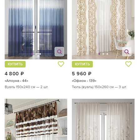
КУПИТЬ
КУПИТЬ
4 800
руб.
5 960
руб.
«Алоуна - 44»
«Офион - 139»
Вуаль 150х240 см — 2 шт.
Тюль (вуаль) 150х260 см — 3 шт.