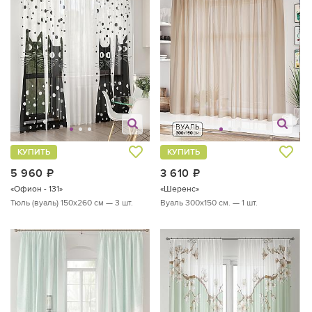
КУПИТЬ
КУПИТЬ
5 960
руб.
3 610
руб.
«Офион - 131»
«Шеренс»
Тюль (вуаль) 150х260 см — 3 шт.
Вуаль 300х150 см. — 1 шт.