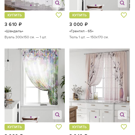
КУПИТЬ
КУПИТЬ
3 610
руб.
3 000
руб.
«Шандель»
«Грентил - 65»
Вуаль 300х150 см. — 1 шт.
Тюль 1 шт. — 150х170 см.
КУПИТЬ
КУПИТЬ