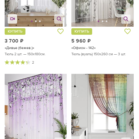
КУПИТЬ
КУПИТЬ
3 700
руб.
5 960
руб.
«Дивье (бежев.)»
«Офион - 142»
Тюль 2 шт. — 150х180см.
Тюль (вуаль) 150х260 см — 3 шт.
2