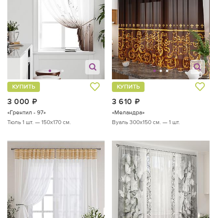
КУПИТЬ
КУПИТЬ
3 000
руб.
3 610
руб.
«Грентил - 97»
«Меландра»
Тюль 1 шт. — 150х170 см.
Вуаль 300х150 см. — 1 шт.