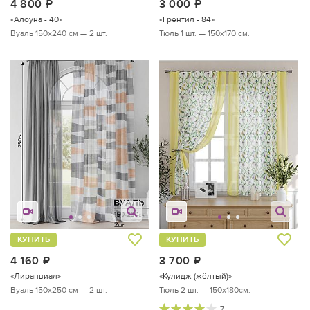
4 800
руб.
3 000
руб.
«Алоуна - 40»
«Грентил - 84»
Вуаль 150х240 см — 2 шт.
Тюль 1 шт. — 150х170 см.
КУПИТЬ
КУПИТЬ
4 160
руб.
3 700
руб.
«Лиранвиал»
«Кулидж (жёлтый)»
Вуаль 150х250 см — 2 шт.
Тюль 2 шт. — 150х180см.
7