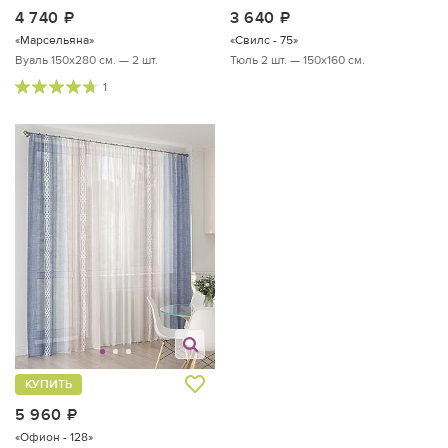
4 740
руб.
3 640
руб.
«Марсельяна»
«Свилс - 75»
Вуаль 150х280 см. — 2 шт.
Тюль 2 шт. — 150х160 см.
1
КУПИТЬ
5 960
руб.
«Офион - 128»