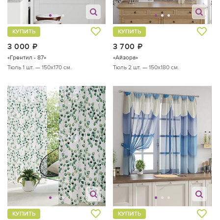
КУПИТЬ
КУПИТЬ
3 000
руб.
3 700
руб.
«Грентил - 87»
«Айзора»
Тюль 1 шт. — 150х170 см.
Тюль 2 шт. — 150х180 см.
КУПИТЬ
КУПИТЬ