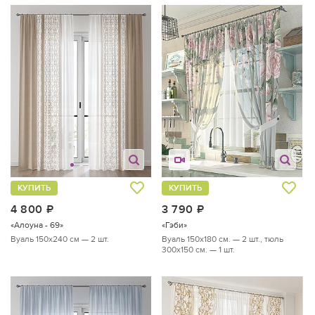
КУПИТЬ
КУПИТЬ
4 800
руб.
3 790
руб.
«Алоуна - 69»
«Гэби»
Вуаль 150х240 см — 2 шт.
Вуаль 150х180 см. — 2 шт., тюль
300х150 см. — 1 шт.