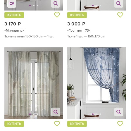
КУПИТЬ
КУПИТЬ
3 170
руб.
3 000
руб.
«Миливанс»
«Грентил - 73»
Тюль (вуаль) 150х150 см — 1 шт.
Тюль 1 шт. — 150х170 см.
КУПИТЬ
КУПИТЬ