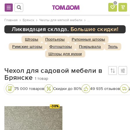
0
Главная
Брянск
Чехлы для мягкой мебели
Ликвидация склада.
Большие скидки!
Шторы
Портьеры
Рулонные шторы
Римские шторы
Фотошторы
Покрывала
Тюль
Шторы для кухни
Чехол для садовой мебели в
Брянске
1
товар
75 000 товаров
Скидки до 80%
49 935 отзывов
-38%