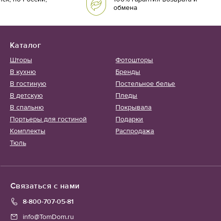
обмена
Каталог
Шторы
Фотошторы
В кухню
Бренды
В гостиную
Постельное белье
В детскую
Пледы
В спальню
Покрывала
Портьеры для гостиной
Подарки
Комплекты
Распродажа
Тюль
Связаться с нами
8-800-707-05-81
info@TomDom.ru