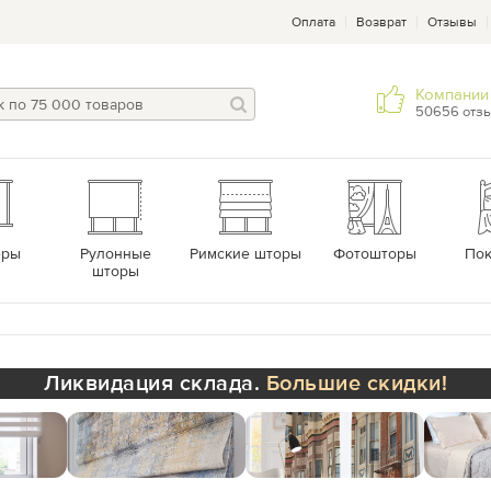
Оплата
Возврат
Отзывы
Компании 
50656 отз
еры
Рулонные
Римские шторы
Фотошторы
По
шторы
Ликвидация склада.
Большие скидки!