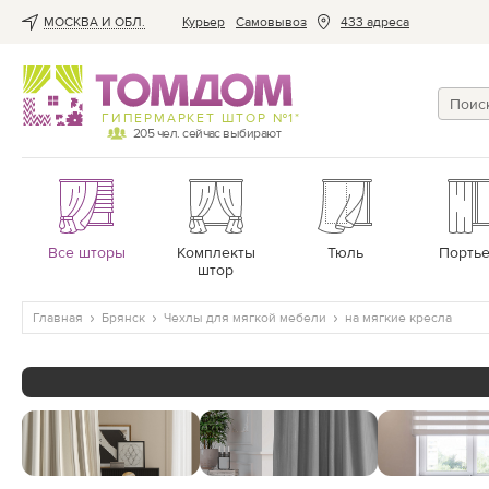
МОСКВА И ОБЛ.
Курьер
Cамовывоз
433 адреса
ГИПЕРМАРКЕТ ШТОР №1*
205
чел. сейчас выбирают
Все шторы
Комплекты
Тюль
Порть
штор
Главная
Брянск
Чехлы для мягкой мебели
на мягкие кресла