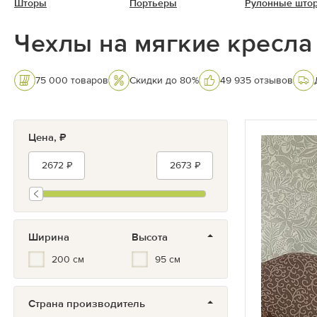
Шторы
Портьеры
Рулонные што
Чехлы на мягкие кресла
75 000 товаров
Скидки до 80%
49 935 отзывов
Цена, ₽
Ширина
Высота
200 см
95 см
Страна производитель