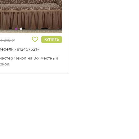
руб.
КУПИТЬ
4 310
руб.
мебели «812457521»
иэстер
Чехол на 3-х местный
оркой