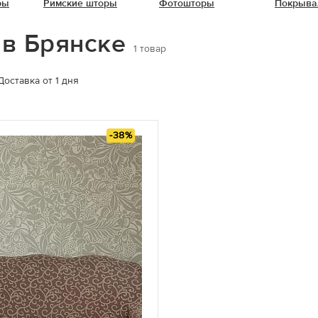
ры
Римские шторы
Фотошторы
Покрыва
 в Брянске
1
товар
Доставка от 1 дня
-38%