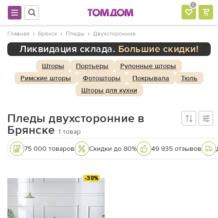
0
Главная
Брянск
Пледы
Двухсторонние
Ликвидация склада.
Большие скидки!
Шторы
Портьеры
Рулонные шторы
Римские шторы
Фотошторы
Покрывала
Тюль
Шторы для кухни
Пледы двухсторонние в
Брянске
1
товар
75 000 товаров
Скидки до 80%
49 935 отзывов
-38%