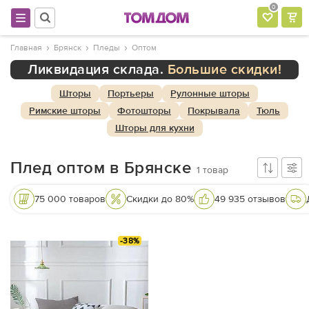
0
Главная
Брянск
Пледы
Оптом
Ликвидация склада.
Большие скидки!
Шторы
Портьеры
Рулонные шторы
Римские шторы
Фотошторы
Покрывала
Тюль
Шторы для кухни
Плед оптом в Брянске
1
товар
75 000 товаров
Скидки до 80%
49 935 отзывов
-38%