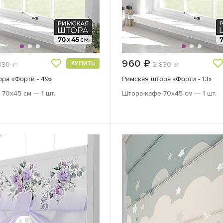
б.
960
руб.
КУПИТЬ
830
2 830
руб.
руб.
ра «Форти - 49»
Римская штора «Форти - 13»
70х45 см — 1 шт.
Штора-кафе 70х45 см — 1 шт.