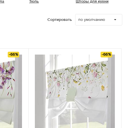
ла
Тюль
Шторы для кухни
по умолчанию
Сортировать
-66%
-66%