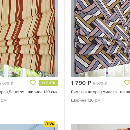
руб.
1 790
руб.
КУПИТЬ
5 970
5 970
руб.
руб.
ра «Денстоя - ширина 120 см»
Римская штора «Милоса - шири
(см)
Ширина 120 (см)
-76%