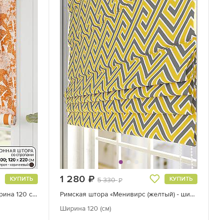
1 280
руб.
КУПИТЬ
КУПИТЬ
5 330
руб.
Римская штора «Рилирент - ширина 120 см»
Римская штора «Менивирс (желтый) - ширина 120 см»
Ширина 120 (см)