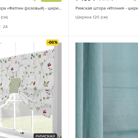
Римская штора «Фатлин (розовый) - ширина 180 см.»
Римская штора «Илония - шири
(см)
Ширина 120 (см)
24
-66%