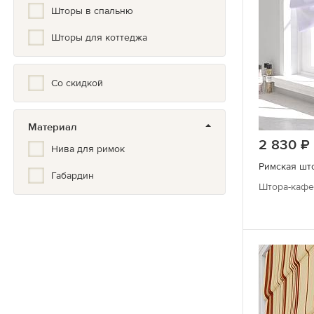
Шторы в спальню
Шторы для коттеджа
Со скидкой
Материал
2 830
Нива для римок
Римская што
Габардин
Штора-кафе 