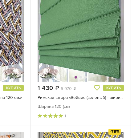
1 430
руб.
КУПИТЬ
КУПИТЬ
5 970
руб.
на 120 см.»
Римская штора «Зейвис (зеленый) - ширина 120 см»
Ширина 120 (см)
1
-76%