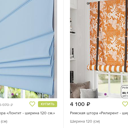
руб.
4 100
руб.
КУПИТЬ
5 970
руб.
ра «Лонгит - ширина 120 см.»
(см)
Ширина 120 (см)