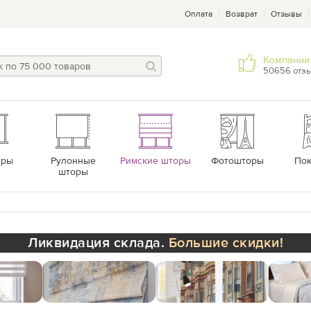
Оплата
Возврат
Отзывы
Компании 
50656 отз
еры
Рулонные
Римские шторы
Фотошторы
По
шторы
Ликвидация склада.
Большие скидки!