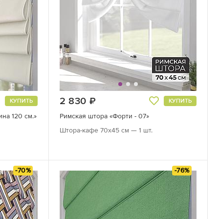
2 830
руб.
КУПИТЬ
КУПИТЬ
на 120 см.»
Римская штора «Форти - 07»
Штора-кафе 70х45 см — 1 шт.
-70%
-76%