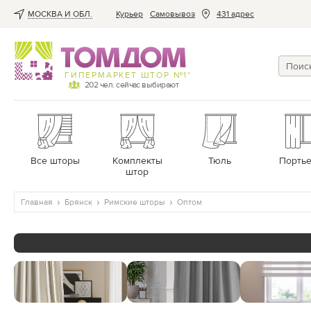
МОСКВА И ОБЛ.
Курьер
Cамовывоз
431 адрес
ГИПЕРМАРКЕТ ШТОР №1*
202
чел. сейчас выбирают
Все шторы
Комплекты
Тюль
Порть
штор
Главная
Брянск
Римские шторы
Оптом