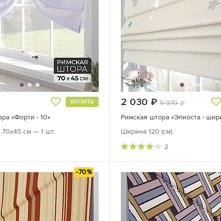
руб.
2 030
руб.
КУПИТЬ
5 970
руб.
ра «Форти - 10»
Римская штора «Элиоста - шири
70х45 см — 1 шт.
Ширина 120 (см)
2
-70%