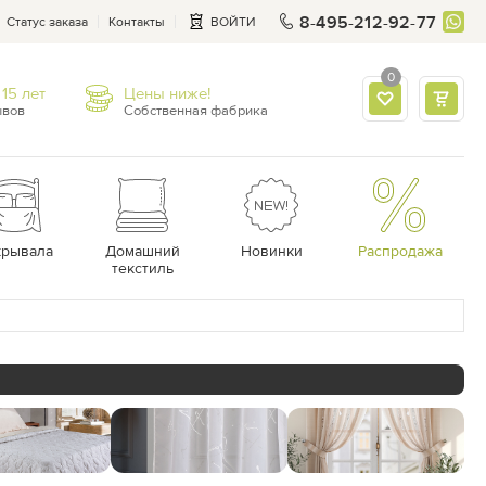
8-495-212-92-77
Статус заказа
Контакты
ВОЙТИ
0
15 лет
Цены ниже!
ывов
Собственная фабрика
крывала
Домашний
Новинки
Распродажа
текстиль