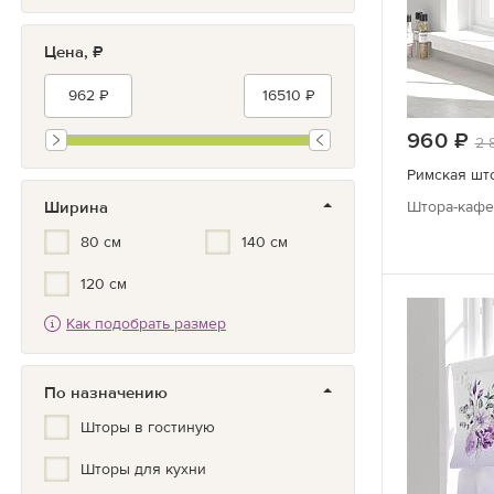
Зеленый
Цена, ₽
Бирюзовый
Синий/Голубой
Белый
960
ру
2 
Серый/черный
Римская што
Серый
Ширина
Штора-кафе 
80 см
140 см
Золотой
120 см
Как подобрать размер
По назначению
Шторы в гостиную
Шторы для кухни