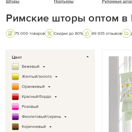
Шторы
Портьеры
Рулонные што
Римские шторы оптом в
75 000 товаров
Скидки до 80%
49 935 отзывов
Цвет
Бежевый
Желтый/золото
Оранжевый
Красный/бордо
Розовый
Фиолетовый/сирень
Коричневый