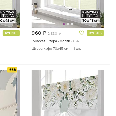
960
руб.
КУПИТЬ
КУПИТЬ
2 830
руб.
Римская штора «Форти - 09»
Штора-кафе 70х45 см — 1 шт.
-66%