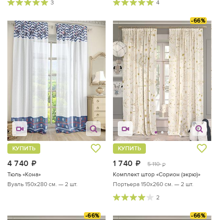
3
4
-66%
КУПИТЬ
КУПИТЬ
4 740
руб.
1 740
руб.
5 110
руб.
Тюль «Кона»
Комплект штор «Сорион (экрю)»
Вуаль 150х280 см. — 2 шт.
Портьера 150х260 см. — 2 шт.
2
-66%
-66%