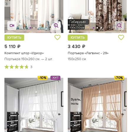
КУПИТЬ
КУПИТЬ
5 110
руб.
3 430
руб.
Комплект штор «Удиор»
Портьера «Лагвинс - 29»
Портьера 150х260 см. — 2 шт.
150x250 см
3
-10%
-70%
ХИТ