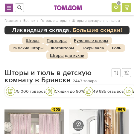
0
Главная
Брянск
Готовые шторы
Шторы в детскую
с тюлем
Ликвидация склада.
Большие скидки!
Шторы
Портьеры
Рулонные шторы
Римские шторы
Фотошторы
Покрывала
Тюль
Шторы для кухни
Шторы и тюль в детскую
комнату в Брянске
2443
товара
75 000 товаров
Скидки до 80%
49 935 отзывов
-50%
-66%