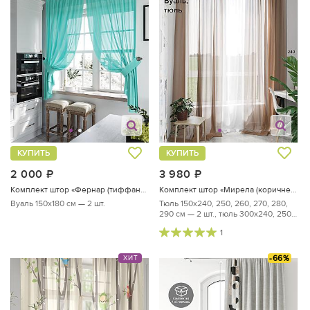
КУПИТЬ
КУПИТЬ
2 000
руб.
3 980
руб.
Комплект штор «Фернар (тиффани)»
Комплект штор «Мирела (коричневый) - 240 см»
Вуаль 150х180 см — 2 шт.
Тюль 150х240, 250, 260, 270, 280,
290 см — 2 шт., тюль 300х240, 250,
...
1
-66%
ХИТ