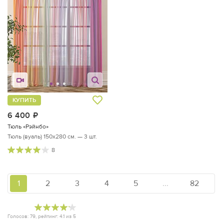
КУПИТЬ
6 400
руб.
Тюль «Рэйнбо»
Тюль (вуаль) 150х280 см. — 3 шт.
8
1
2
3
4
5
...
82
Голосов:
79
, рейтинг:
4.1
из
5