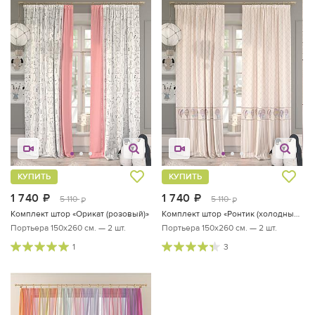
КУПИТЬ
КУПИТЬ
1 740
руб.
1 740
руб.
5 110
5 110
руб.
руб.
Комплект штор «Орикат (розовый)»
Комплект штор «Ронтик (холодный беж)»
Портьера 150х260 см. — 2 шт.
Портьера 150х260 см. — 2 шт.
1
3