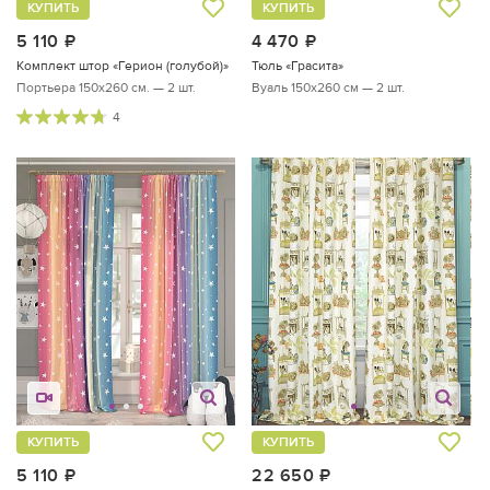
КУПИТЬ
КУПИТЬ
5 110
руб.
4 470
руб.
Комплект штор «Герион (голубой)»
Тюль «Грасита»
Портьера 150х260 см. — 2 шт.
Вуаль 150х260 см — 2 шт.
4
КУПИТЬ
КУПИТЬ
5 110
руб.
22 650
руб.