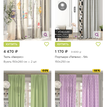
КУПИТЬ
КУПИТЬ
4 470
руб.
1 170
руб.
3 430
руб.
Тюль «Авирис»
Портьера «Лагвинс - 54»
Вуаль 150х260 см — 2 шт.
150x250 см
-66%
-66%