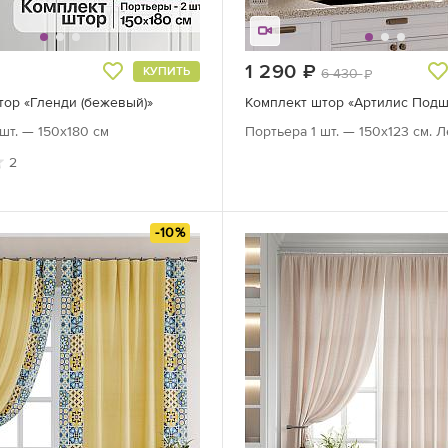
руб.
1 290
руб.
КУПИТЬ
6 430
руб.
тор «Гленди (бежевый)»
шт. — 150х180 см
Портьера 1 шт. — 150х123 см. 
2
-10%