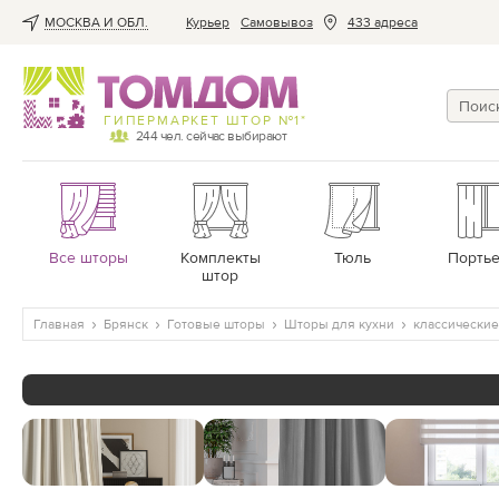
МОСКВА И ОБЛ.
Курьер
Cамовывоз
433 адреса
ГИПЕРМАРКЕТ ШТОР №1*
244
чел. сейчас выбирают
Все шторы
Комплекты
Тюль
Порть
штор
Главная
Брянск
Готовые шторы
Шторы для кухни
классические