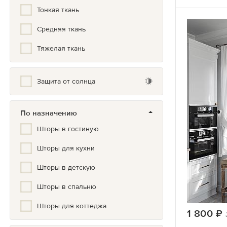
Тонкая ткань
Минимализм
Средняя ткань
Натуральные цвета
Тяжелая ткань
Нюдовый
Один цвет
Защита от солнца
Однотонные с элементами
По назначению
Орнамент
Шторы в гостиную
Полоска
Шторы для кухни
Прованс
Шторы в детскую
Растения
Шторы в спальню
Современный
Шторы для коттеджа
Узоры
1 800