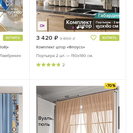
3 420
руб.
КУПИТЬ
КУПИТЬ
3 800
руб.
бой)»
Комплект штор «Флоусо»
, Ламбрекен
Портьера 2 шт. — 150х180 см.
2
-70%