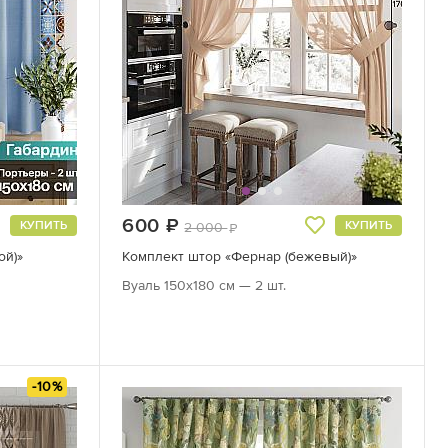
600
руб.
КУПИТЬ
КУПИТЬ
2 000
руб.
ой)»
Комплект штор «Фернар (бежевый)»
Вуаль 150х180 см — 2 шт.
-10%