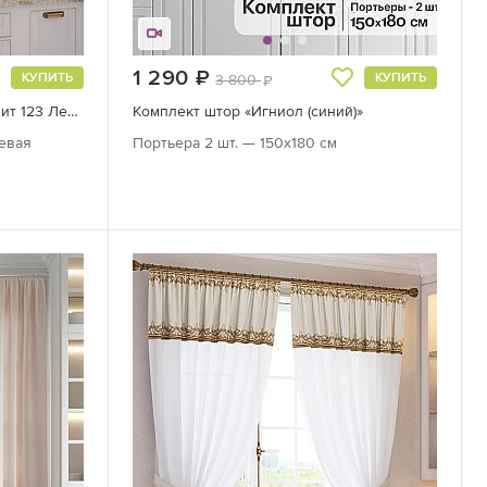
1 290
руб.
КУПИТЬ
КУПИТЬ
3 800
руб.
Комплект штор «Артилис Подшит 123 Левая»
Комплект штор «Игниол (синий)»
Левая
Портьера 2 шт. — 150х180 см