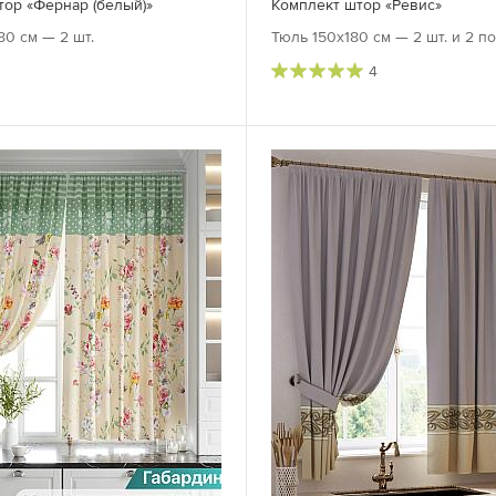
тор «Фернар (белый)»
Комплект штор «Ревис»
80 см — 2 шт.
Тюль 150х180 см — 2 шт. и 2 п
4