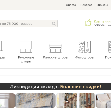
Оплата
Возврат
Отзывы
Компании 
50656 отз
еры
Рулонные
Римские шторы
Фотошторы
По
шторы
Ликвидация склада.
Большие скидки!