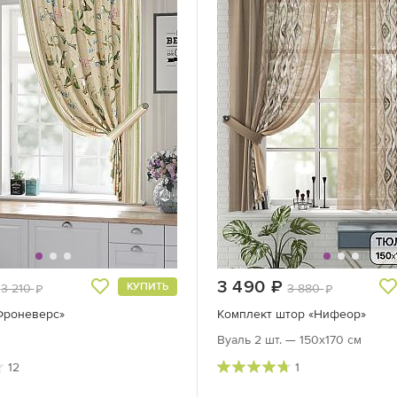
руб.
3 490
руб.
КУПИТЬ
3 210
3 880
руб.
руб.
Фроневерс»
Комплект штор «Нифеор»
Вуаль 2 шт. — 150х170 см
12
1