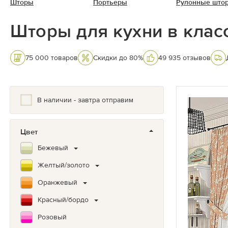
Шторы
Портьеры
Рулонные што
Шторы для кухни в клас
75 000 товаров
Скидки до 80%
49 935 отзывов
В наличии - завтра отправим
Цвет
Бежевый
Желтый/золото
Оранжевый
Красный/бордо
Розовый