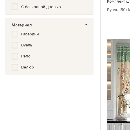
Комплект ш
Фото принт
С балконной дверью
Вуаль 150х1
Цветочный
Материал
Габардин
Вуаль
Репс
Велюр