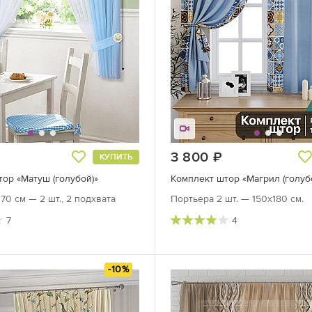
уб.
3 800
руб.
КУПИТЬ
ор «Матуш (голубой)»
Комплект штор «Магрил (голуб
70 см — 2 шт., 2 подхвата
Портьера 2 шт. — 150х180 см.
7
4
-10%