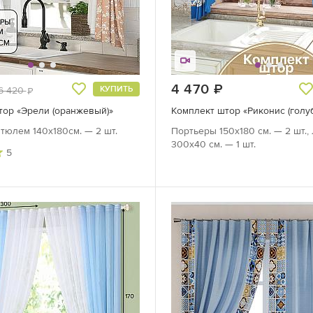
руб.
4 470
руб.
КУПИТЬ
6 420
руб.
тор «Эрели (оранжевый)»
Комплект штор «Риконис (голу
тюлем 140х180см. — 2 шт.
Портьеры 150х180 см. — 2 шт.
300х40 см. — 1 шт.
5