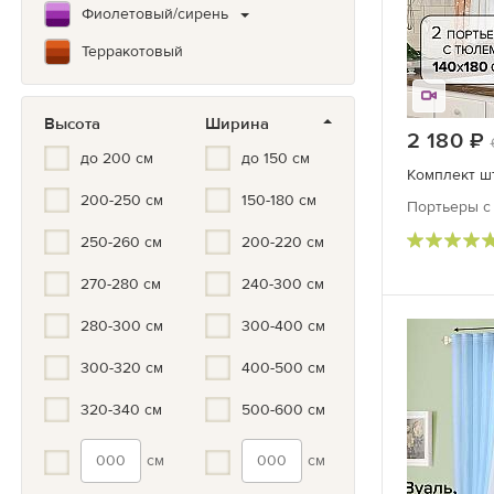
Фиолетовый/сирень
Терракотовый
Коричневый
Высота
Ширина
Зеленый
2 180
до 200 см
до 150 см
Бирюзовый
Комплект ш
200-250 см
150-180 см
Синий/Голубой
Портьеры с 
Белый
250-260 см
200-220 см
Серый/черный
270-280 см
240-300 см
Черно-белый
280-300 см
300-400 см
Серый
300-320 см
400-500 см
Золотой
320-340 см
500-600 см
Серебристый
см
см