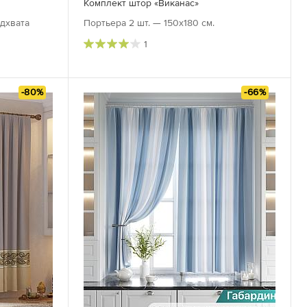
Комплект штор «Виканас»
одхвата
Портьера 2 шт. — 150х180 см.
1
-80%
-66%