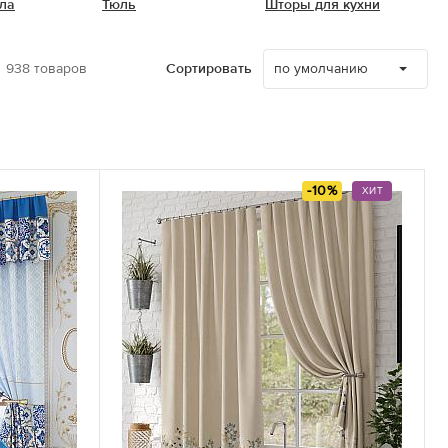
ла
Тюль
Шторы для кухни
е
по умолчанию
938
товаров
Сортировать
-10%
ХИТ