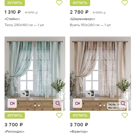
КУПИТЬ
КУПИТЬ
1 310
руб.
2 780
руб.
4 370
3 090
руб.
руб.
«Стейнс»
«Шеренквирс»
Тюль 280х160 см — 1 шт.
Вуаль 150х260 см — 1 шт.
КУПИТЬ
КУПИТЬ
3 700
руб.
3 700
руб.
«Рилондис»
«Франтор»