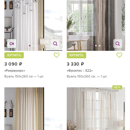
КУПИТЬ
КУПИТЬ
3 090
руб.
3 330
руб.
«Рикренирс»
«Фроктис - 322»
Вуаль 150х260 см — 1 шт.
Вуаль 150х260 см. — 1 шт.
NEW