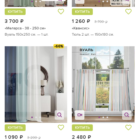
КУПИТЬ
КУПИТЬ
3 700
руб.
1 260
руб.
3 700
руб.
«Меларса - 38 - 250 см»
«Квансис»
Вуаль 150х250 см. — 1 шт.
Тюль 2 шт. — 150х180 см.
-66%
КУПИТЬ
КУПИТЬ
1 090
руб.
2 480
руб.
3 200
руб.