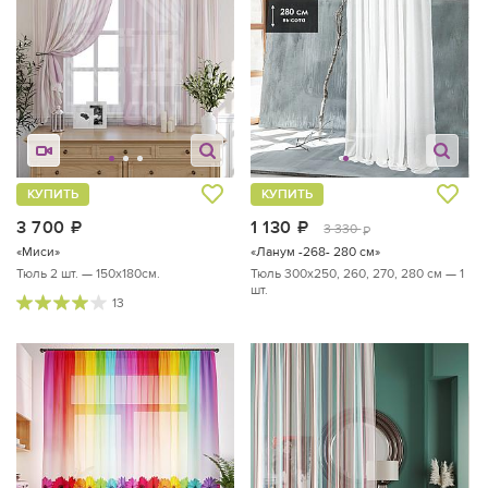
КУПИТЬ
КУПИТЬ
3 700
руб.
1 130
руб.
3 330
руб.
«Миси»
«Ланум -268- 280 см»
Тюль 2 шт. — 150х180см.
Тюль 300х250, 260, 270, 280 см — 1
шт.
13