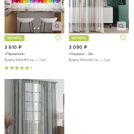
КУПИТЬ
КУПИТЬ
3 610
руб.
3 090
руб.
«Пармелия»
«Ликринс - 26»
Вуаль 300х150 см. — 1 шт.
Вуаль 150х240 см. — 1 шт.
1