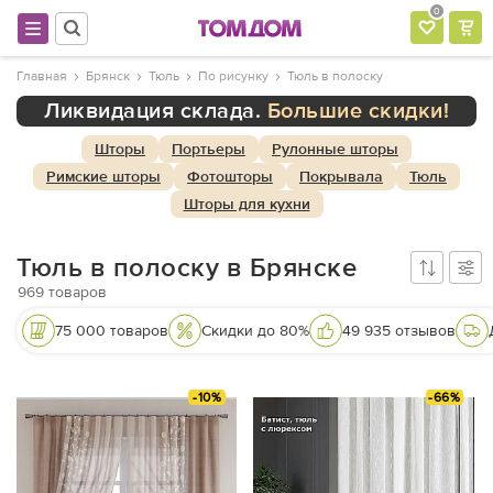
0
Главная
Брянск
Тюль
По рисунку
Тюль в полоску
Ликвидация склада.
Большие скидки!
Шторы
Портьеры
Рулонные шторы
Римские шторы
Фотошторы
Покрывала
Тюль
Шторы для кухни
Тюль в полоску в Брянске
969
товаров
75 000 товаров
Скидки до 80%
49 935 отзывов
-10%
-66%