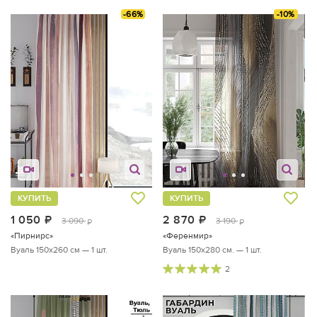
-66%
-10%
КУПИТЬ
КУПИТЬ
1 050
руб.
2 870
руб.
3 090
3 190
руб.
руб.
«Пирнирс»
«Ференмир»
Вуаль 150х260 см — 1 шт.
Вуаль 150х280 см. — 1 шт.
2