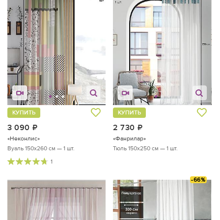
КУПИТЬ
КУПИТЬ
3 090
руб.
2 730
руб.
«Неконлис»
«Фанрилар»
Вуаль 150х260 см — 1 шт.
Тюль 150х250 см — 1 шт.
1
-66%