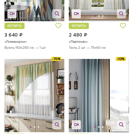
КУПИТЬ
КУПИТЬ
3 640
руб.
2 480
руб.
«Лиманкрон»
«Лартинас»
Вуаль 150х280 см. — 1 шт.
Тюль 2 шт. — 75х60 см
-70%
-10%