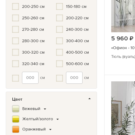
200-250 см
150-180 см
250-260 см
200-220 см
270-280 см
240-300 см
5 960
280-300 см
300-400 см
«Офион - 10
300-320 см
400-500 см
Тюль (вуаль
320-340 см
500-600 см
см
см
Цвет
Бежевый
Желтый/золото
Оранжевый