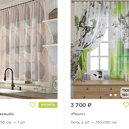
руб.
3 700
руб.
КУПИТЬ
жевый)»
«Риолс»
50 см. — 1 шт.
Тюль 2 шт. — 150х180 см.