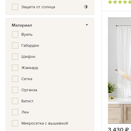
Золото, Серебро, Бронза
Защита от солнца
Иллюстрация
Кантри
Материал
Вуаль
Классический
Габардин
Клетка
Шифон
Комбинированные
Жаккард
Красивый
Сетка
Кружево
Органза
Купон
Батист
Кухонный
Лен
Лофт
Микросетка с вышивкой
Мелкий рисунок
3 430