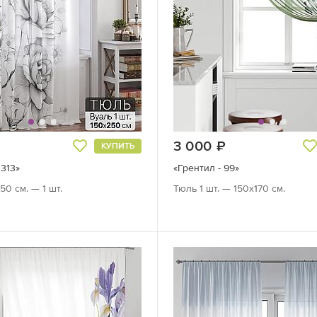
руб.
3 000
руб.
КУПИТЬ
 313»
«Грентил - 99»
50 см. — 1 шт.
Тюль 1 шт. — 150х170 см.