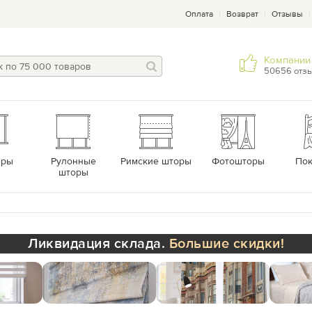
Оплата
Возврат
Отзывы
Компании 
50656 отз
еры
Рулонные
Римские шторы
Фотошторы
По
шторы
Ликвидация склада.
Большие скидки!