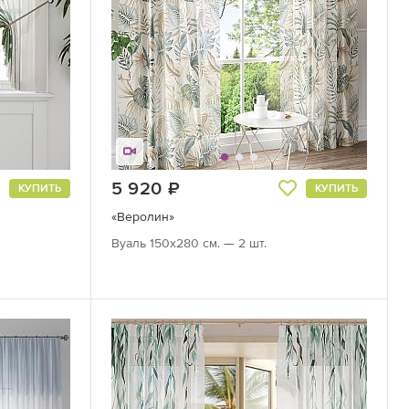
5 920
руб.
КУПИТЬ
КУПИТЬ
«Веролин»
Вуаль 150х280 см. — 2 шт.