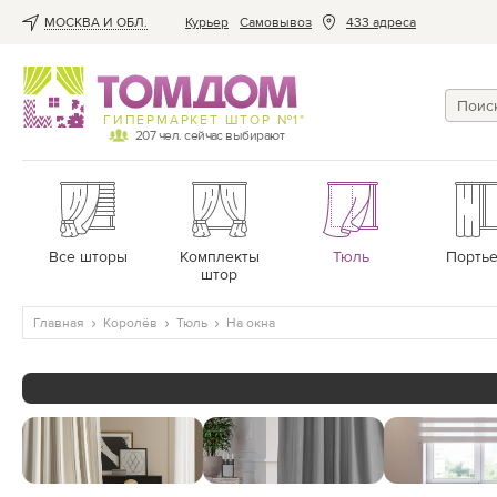
МОСКВА И ОБЛ.
Курьер
Cамовывоз
433 адреса
ГИПЕРМАРКЕТ ШТОР №1*
207
чел. сейчас выбирают
Все шторы
Комплекты
Тюль
Порть
штор
Главная
Королёв
Тюль
На окна