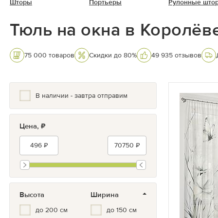
Шторы
Портьеры
Рулонные што
Тюль на окна в Королёв
75 000 товаров
Скидки до 80%
49 935 отзывов
В наличии - завтра отправим
Цена, ₽
Высота
Ширина
до 200 см
до 150 см