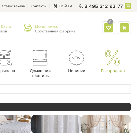
8-495-212-92-77
Статус заказа
Контакты
ВОЙТИ
0
15 лет
Цены ниже!
ывов
Собственная фабрика
крывала
Домашний
Новинки
Распродажа
текстиль