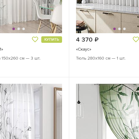
руб.
4 370
руб.
КУПИТЬ
1»
«Скаус»
) 150х260 см — 3 шт.
Тюль 280х160 см — 1 шт.