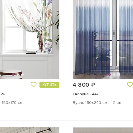
руб.
4 800
руб.
КУПИТЬ
12»
«Алоуна - 44»
 150х170 см.
Вуаль 150х240 см — 2 шт.