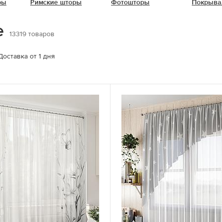
ры
Римские шторы
Фотошторы
Покрыва
е
13319
товаров
Доставка от 1 дня