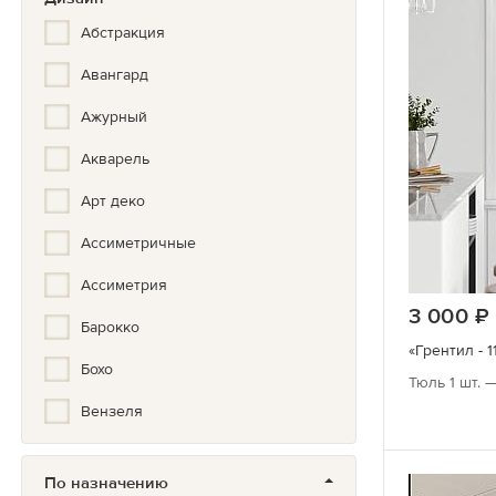
Золотой
Абстракция
Серебристый
Авангард
Бронза
Ажурный
Акварель
Арт деко
Ассиметричные
Ассиметрия
3 000
Барокко
«Грентил - 1
Бохо
Тюль 1 шт. —
Вензеля
Вертикальная полоска
По назначению
Вышивка