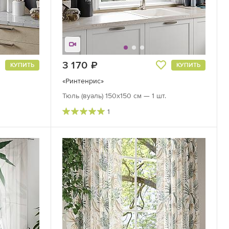
3 170
руб.
КУПИТЬ
КУПИТЬ
«Ринтенрис»
Тюль (вуаль) 150х150 см — 1 шт.
1