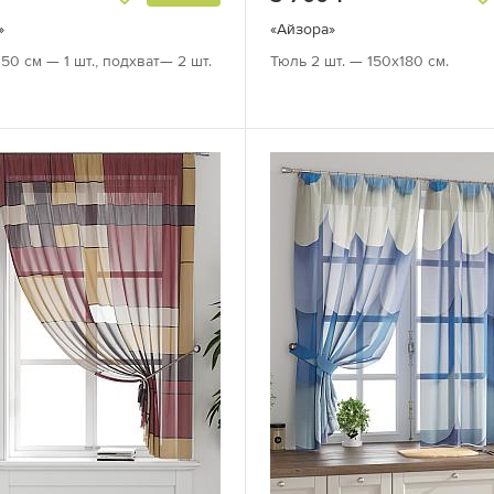
»
«Айзора»
50 см — 1 шт., подхват— 2 шт.
Тюль 2 шт. — 150х180 см.