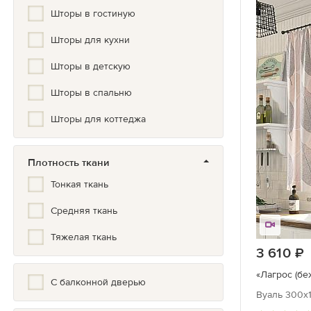
Шторы в гостиную
Геометрия
Шторы для кухни
Город
Шторы в детскую
Горох
Шторы в спальню
Градиент
Шторы для коттеджа
Гранж
Греческий
Плотность ткани
Дамаск
Тонкая ткань
Дерево
Средняя ткань
Детский
Тяжелая ткань
3 610
Животные
«Лагрос (бе
С балконной дверью
Зигзаг
Вуаль 300х1