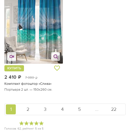
КУПИТЬ
2 410
руб.
7 080
руб.
Комплект фотоштор «Слиаз»
Портьера 2 шт. — 150х260 см.
1
2
3
4
5
...
22
Голосов:
62
, рейтинг:
5
из
5