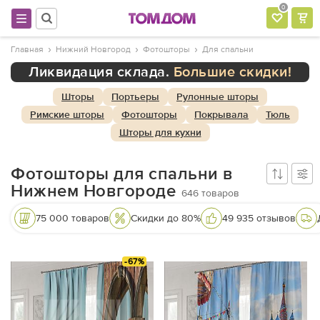
0
Главная
Нижний Новгород
Фотошторы
Для спальни
Ликвидация склада.
Большие скидки!
Шторы
Портьеры
Рулонные шторы
Римские шторы
Фотошторы
Покрывала
Тюль
Шторы для кухни
Фотошторы для спальни в
Нижнем Новгороде
646
товаров
75 000 товаров
Скидки до 80%
49 935 отзывов
-67%