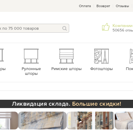
Оплата
Возврат
Отзывы
Компании 
50656 отз
еры
Рулонные
Римские шторы
Фотошторы
По
шторы
Ликвидация склада.
Большие скидки!