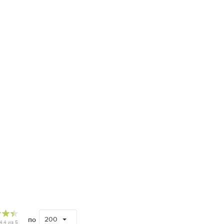
200
по
4.4
из
5