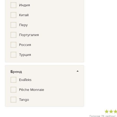
Индия
Китай
Перу
Португалия
Россия
Турция
Туркмения
Бренд
Франция
EvaTeks
Шотландия
Pêche Monnaie
Япония
Tango
Голосов:
78
, рейтинг: