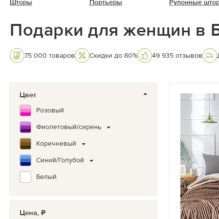
Шторы
Портьеры
Рулонные што
Подарки для женщин в 
75 000 товаров
Скидки до 80%
49 935 отзывов
Цвет
Розовый
Фиолетовый/сирень
Коричневый
Синий/Голубой
Белый
Цена, ₽