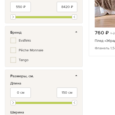
760
ру
Бренд
1 
EvaTeks
Плед «Эбра
Фланель
1,
Pêche Monnaie
Tango
Размеры, см.
Длина
Ширина