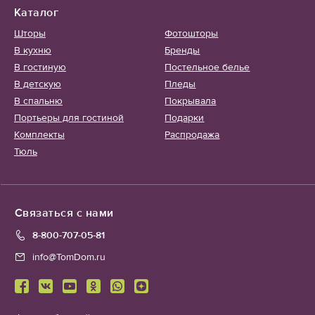
Каталог
Шторы
Фотошторы
В кухню
Бренды
В гостиную
Постельное белье
В детскую
Пледы
В спальню
Покрывала
Портьеры для гостиной
Подарки
Комплекты
Распродажа
Тюль
Связаться с нами
8-800-707-05-81
info@TomDom.ru