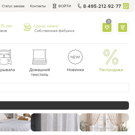
8-495-212-92-77
Статус заказа
Контакты
ВОЙТИ
0
15 лет
Цены ниже!
ывов
Собственная фабрика
крывала
Домашний
Новинки
Распродажа
текстиль