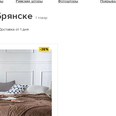
ры
Римские шторы
Фотошторы
Покрыва
Брянске
1
товар
Доставка от 1 дня
-38%