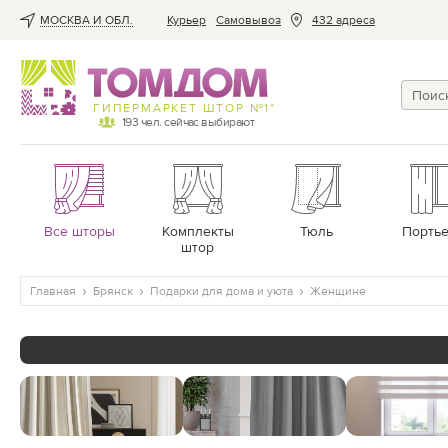
МОСКВА И ОБЛ.
Курьер
Cамовывоз
432 адреса
ГИПЕРМАРКЕТ ШТОР №1*
193
чел. сейчас выбирают
Все шторы
Комплекты
Тюль
Порть
штор
Главная
Брянск
Подарки для дома и уюта
Женщине