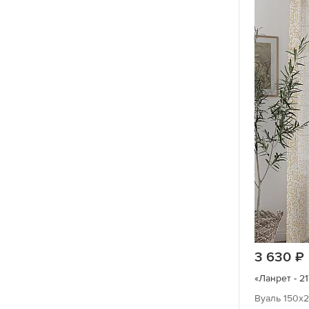
Цветочный
Шебби шик
Hi-Tech
3 630
«Ланрет - 21
Вуаль 150х2