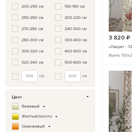
200-250 см
150-180 см
250-260 см
200-220 см
270-280 см
240-300 см
3 820
280-300 см
300-400 см
«Ланрет - 72
300-320 см
400-500 см
Вуаль 150х2
320-340 см
500-600 см
см
см
Цвет
Бежевый
Желтый/золото
Оранжевый