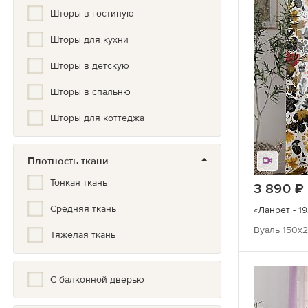
Шторы в гостиную
Кантри
Шторы для кухни
Классический
Шторы в детскую
Комбинированные
Шторы в спальню
Красивый
Шторы для коттеджа
Лофт
Мелкий рисунок
Плотность ткани
Минимализм
Тонкая ткань
3 890
Натуральные цвета
Средняя ткань
«Ланрет - 19
Вуаль 150х2
Нюдовый
Тяжелая ткань
Однотонные с элементами
С балконной дверью
Орнамент