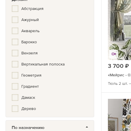
Золотой
Абстракция
Серебристый
Ажурный
Бронза
Акварель
Барокко
Вензеля
Вертикальная полоска
3 700
«Мейрис - 0
Геометрия
Тюль 2 шт. 
Градиент
Дамаск
Дерево
Зигзаг
По назначению
Золото, Серебро, Бронза