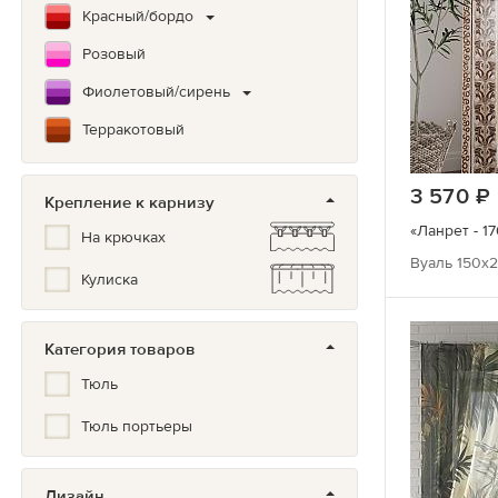
Красный/бордо
Розовый
Фиолетовый/сирень
Терракотовый
Коричневый
3 570
Крепление к карнизу
Зеленый
«Ланрет - 17
На крючках
Бирюзовый
Вуаль 150х2
Кулиска
Синий/Голубой
Белый
Категория товаров
Серый/черный
Тюль
Мультиколор
Тюль портьеры
Черно-белый
Серый
Дизайн