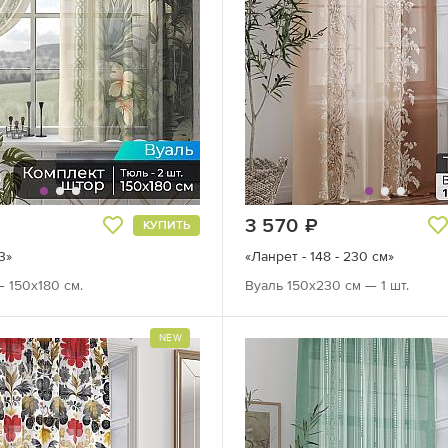
руб.
3 570
руб.
КУПИТЬ
3»
«Ланрет - 148 - 230 см»
— 150х180 см.
Вуаль 150х230 см — 1 шт.
NEW