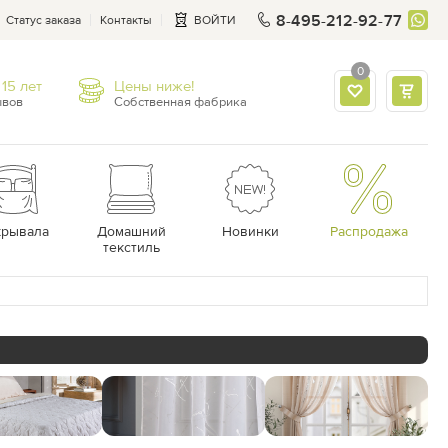
8-495-212-92-77
Статус заказа
Контакты
ВОЙТИ
0
15 лет
Цены ниже!
ывов
Собственная фабрика
крывала
Домашний
Новинки
Распродажа
текстиль