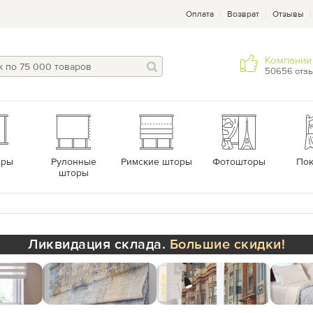
Оплата
Возврат
Отзывы
Компании 
50656 отз
еры
Рулонные
Римские шторы
Фотошторы
По
шторы
Ликвидация склада.
Большие скидки!