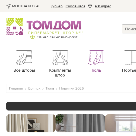
МОСКВА И ОБЛ.
Курьер
Cамовывоз
431 адрес
ГИПЕРМАРКЕТ ШТОР №1*
136
чел. сейчас выбирают
Все шторы
Комплекты
Тюль
Порть
штор
Главная
Брянск
Тюль
Новинки 2026