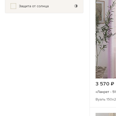
Полоска
Защита от солнца
Природа
Прованс
Птицы
Растения
С розами
Скандинавский
Современный
Тропический
3 570
Узоры
«Ланрет - 51
Вуаль 150х2
Фактура (дерево, камни, мрамор)
Фото принт