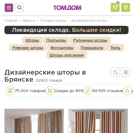
0
Главная
Брянск
Готовые шторы
Дизайнерские шторы
Ликвидация склада.
Большие скидки!
Шторы
Портьеры
Рулонные шторы
Римские шторы
Фотошторы
Покрывала
Тюль
Шторы для кухни
Дизайнерские шторы в
Брянске
32902
товара
75 000 товаров
Скидки до 80%
49 935 отзывов