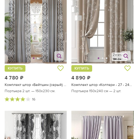
КУПИТЬ
КУПИТЬ
4 780
руб.
4 890
руб.
Комплект штор «Бейтшин (серый) - 230 см»
Комплект штор «Колтери - 27 - 240 см»
Портьера 2 шт. — 150х230 см.
Портьера 150х240 см — 2 шт.
16