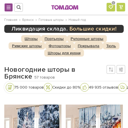
0
Главная
Брянск
Готовые шторы
Новый год
Ликвидация склада.
Большие скидки!
Шторы
Портьеры
Рулонные шторы
Римские шторы
Фотошторы
Покрывала
Тюль
Шторы для кухни
Новогодние шторы в
Брянске
57
товаров
75 000 товаров
Скидки до 80%
49 935 отзывов