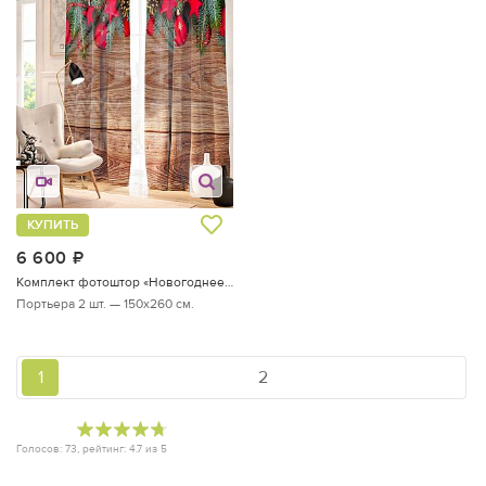
КУПИТЬ
6 600
руб.
Комплект фотоштор «Новогоднее ассорти»
Портьера 2 шт. — 150х260 см.
1
2
Голосов:
73
, рейтинг:
4.7
из
5