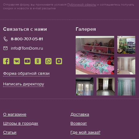
Отправляя форму, вы принимаете условия
Публичной оферты
и соглашаетесь получать
скидки и новости в e-mail рассылке
Связаться с нами
Галерея
8-800-707-05-81
info@TomDom.ru
Форма обратной связи
Написать директору
О магазине
Доставка
Шторы в городах
Возврат
Статьи
Где мой заказ?