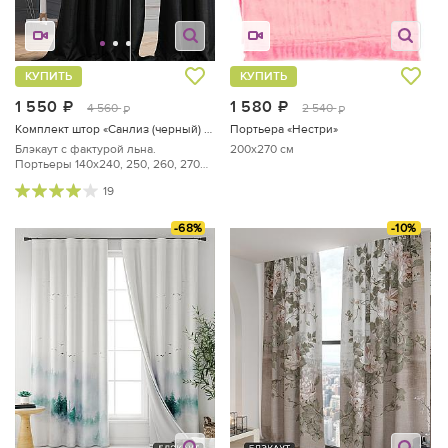
КУПИТЬ
КУПИТЬ
1 550
руб.
1 580
руб.
4 560
2 540
руб.
руб.
Комплект штор «Санлиз (черный) - 270 см»
Портьера «Нестри»
Блэкаут с фактурой льна.
200x270 см
Портьеры 140х240, 250, 260, 270
см — 2 шт.
19
-68%
-10%