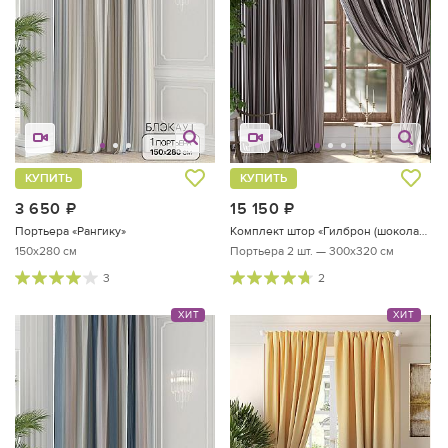
КУПИТЬ
КУПИТЬ
3 650
руб.
15 150
руб.
Портьера «Рангику»
Комплект штор «Гилброн (шоколад)»
150x280 см
Портьера 2 шт. — 300х320 см
3
2
ХИТ
ХИТ