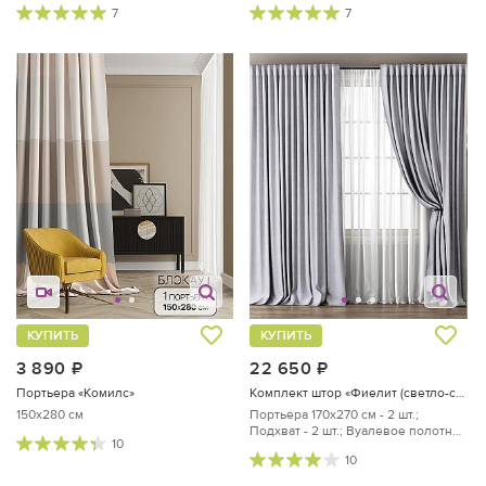
7
7
КУПИТЬ
КУПИТЬ
3 890
руб.
22 650
руб.
Портьера «Комилс»
Комплект штор «Фиелит (светло-серый)»
150x280 см
Портьера 170х270 см - 2 шт.;
Подхват - 2 шт.; Вуалевое полотно
10
300х270 см - 1 шт.
10