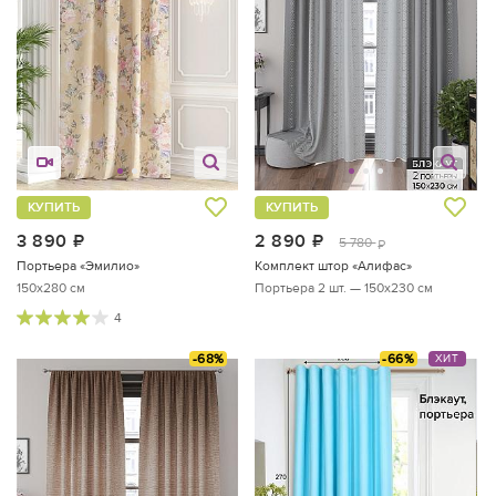
КУПИТЬ
КУПИТЬ
3 890
руб.
2 890
руб.
5 780
руб.
Портьера «Эмилио»
Комплект штор «Алифас»
150x280 см
Портьера 2 шт. — 150х230 см
4
-68%
-66%
ХИТ