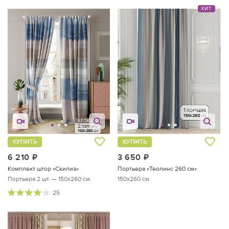
ХИТ
КУПИТЬ
КУПИТЬ
6 210
руб.
3 650
руб.
Комплект штор «Скилиз»
Портьера «Теолинс 260 см»
Портьера 2 шт. — 150х260 см.
150x260 см
25