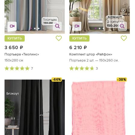
КУПИТЬ
КУПИТЬ
3 650
руб.
6 210
руб.
Портьера «Теолинс»
Комплект штор «Райфон»
150x280 см
Портьера 2 шт. — 150х260 см.
7
3
-66%
-38%