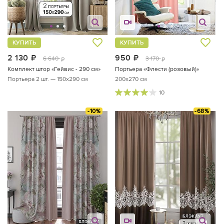
КУПИТЬ
КУПИТЬ
2 130
руб.
950
руб.
6 640
3 170
руб.
руб.
Комплект штор «Гейвис - 290 см»
Портьера «Флести (розовый)»
Портьера 2 шт. — 150х290 см
200x270 см
10
-10%
-68%