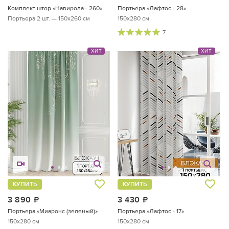
Комплект штор «Навирола - 260»
Портьера «Лафтос - 28»
Портьера 2 шт. — 150х260 см
150x280 см
7
ХИТ
ХИТ
КУПИТЬ
КУПИТЬ
3 890
руб.
3 430
руб.
Портьера «Миаронс (зеленый)»
Портьера «Лафтос - 17»
150x280 см
150x280 см