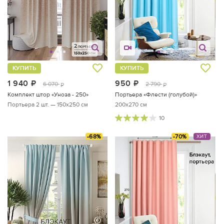
КУПИТЬ
КУПИТЬ
1 940
руб.
950
руб.
6 070
2 790
руб.
руб.
Комплект штор «Уноза - 250»
Портьера «Флести (голубой)»
Портьера 2 шт. — 150х250 см
200x270 см
10
-68%
-70%
ХИТ