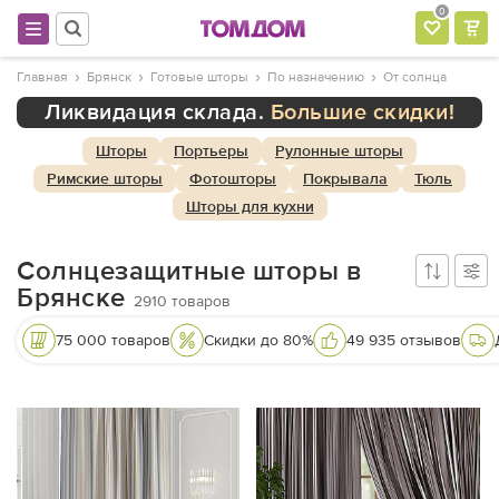
0
Главная
Брянск
Готовые шторы
По назначению
От солнца
Ликвидация склада.
Большие скидки!
Шторы
Портьеры
Рулонные шторы
Римские шторы
Фотошторы
Покрывала
Тюль
Шторы для кухни
Солнцезащитные шторы в
Брянске
2910
товаров
75 000 товаров
Скидки до 80%
49 935 отзывов