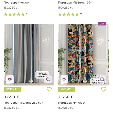
Портьера «Чокки»
Портьера «Лафтос - 37»
150x280 см
150x280 см
2
7
ХИТ
КУПИТЬ
КУПИТЬ
3 650
руб.
3 650
руб.
Портьера «Теолинс 250 см»
Портьера «Элизео»
150x250 см
150x280 см