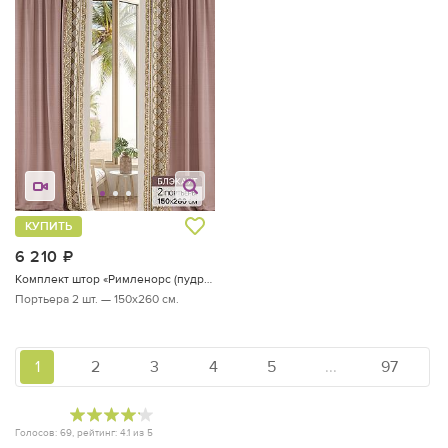
КУПИТЬ
6 210
руб.
Комплект штор «Римленорс (пудра)»
Портьера 2 шт. — 150х260 см.
1
2
3
4
5
...
97
Голосов:
69
, рейтинг:
4.1
из
5