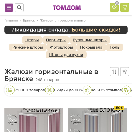
0
Главная
Брянск
Жалюзи
горизонтальные
Ликвидация склада.
Большие скидки!
Шторы
Портьеры
Рулонные шторы
Римские шторы
Фотошторы
Покрывала
Тюль
Шторы для кухни
Жалюзи горизонтальные в
Брянске
248
товаров
75 000 товаров
Скидки до 80%
49 935 отзывов
-50%