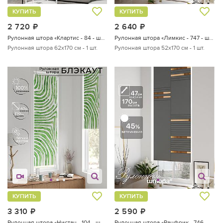
КУПИТЬ
КУПИТЬ
2 720
руб.
2 640
руб.
Рулонная штора «Клартис - 84 - ширина 62 см»
Рулонная штора «Лимкис - 747 - ширина 52 см»
Рулонная штора 62х170 см - 1 шт.
Рулонная штора 52х170 см - 1 шт.
КУПИТЬ
КУПИТЬ
3 310
руб.
2 590
руб.
Рулонная штора «Нистан - 104 - ширина 47 см»
Рулонная штора «Ранфрик - 746 - ширина 47 см»