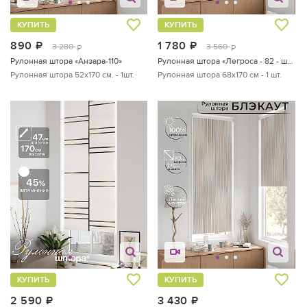
КУПИТЬ
КУПИТЬ
890
руб.
1 780
руб.
3 280
3 560
руб.
руб.
Рулонная штора «Анзара-110»
Рулонная штора «Легроса - 82 - ширина 68 см»
Рулонная штора 52х170 см. - 1шт.
Рулонная штора 68х170 см - 1 шт.
КУПИТЬ
КУПИТЬ
2 590
руб.
3 430
руб.