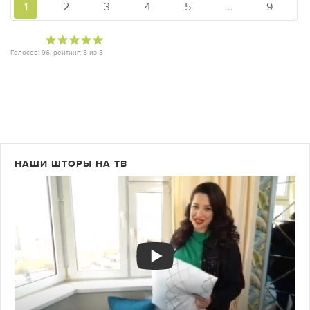
1
2
3
4
5
...
9
Голосов:
96
, рейтинг:
5
из
5
НАШИ ШТОРЫ НА ТВ