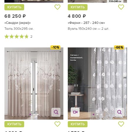
КУПИТЬ
КУПИТЬ
68 250
руб.
4 800
руб.
«Сандри (экрю)»
«Ферни - 287 - 240 см»
Тюль 300х295 см.
Вуаль 150х240 см — 2 шт.
2
-10%
-66%
КУПИТЬ
КУПИТЬ