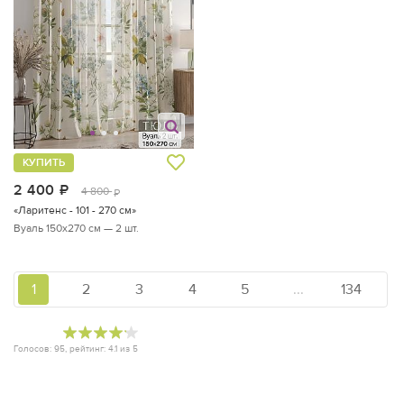
КУПИТЬ
2 400
руб.
4 800
руб.
«Ларитенс - 101 - 270 см»
Вуаль 150х270 см — 2 шт.
1
2
3
4
5
...
134
Голосов:
95
, рейтинг:
4.1
из
5