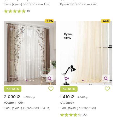
Тюль (вуаль) 500х250 см — 1 шт.
Вуаль 150х280 см. — 2 шт.
10
-66%
-66%
КУПИТЬ
КУПИТЬ
2 030
руб.
1 410
руб.
5 960
4 140
руб.
руб.
«Офион - 06»
«Амалер»
Тюль (вуаль) 150х260 см — 3 шт.
Тюль (вуаль) 450х290 см
22