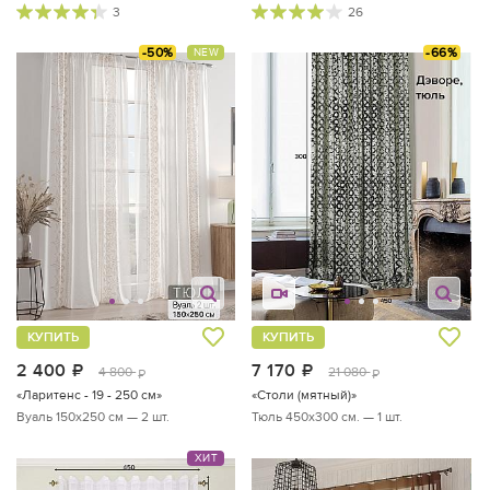
3
26
-50%
-66%
NEW
КУПИТЬ
КУПИТЬ
2 400
руб.
7 170
руб.
4 800
21 080
руб.
руб.
«Ларитенс - 19 - 250 см»
«Столи (мятный)»
Вуаль 150х250 см — 2 шт.
Тюль 450х300 см. — 1 шт.
ХИТ