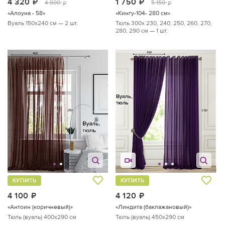
4 320
руб.
1 750
руб.
4 800
5 150
руб.
руб.
«Алоуна - 58»
«Кингу-104- 280 см»
Вуаль 150х240 см — 2 шт.
Тюль 300х 230, 240, 250, 260, 270,
280, 290 см — 1 шт.
КУПИТЬ
КУПИТЬ
4 100
руб.
4 120
руб.
«Антоин (коричневый)»
«Линдита (баклажановый)»
Тюль (вуаль) 400х290 см
Тюль (вуаль) 450х290 см