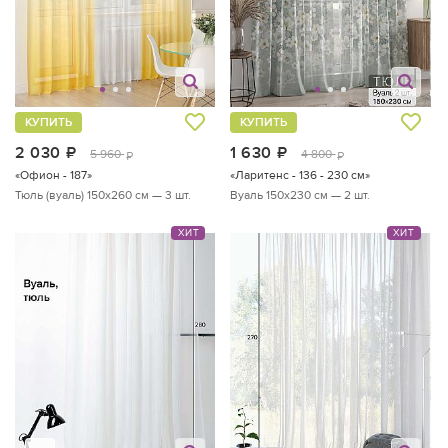
КУПИТЬ
КУПИТЬ
2 030
руб.
1 630
руб.
5 960
4 800
руб.
руб.
«Офион - 187»
«Ларитенс - 136 - 230 см»
Тюль (вуаль) 150х260 см — 3 шт.
Вуаль 150х230 см — 2 шт.
ХИТ
ХИТ