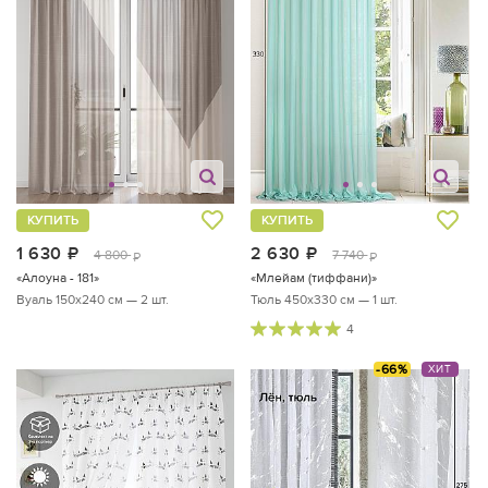
КУПИТЬ
КУПИТЬ
1 630
руб.
2 630
руб.
4 800
7 740
руб.
руб.
«Алоуна - 181»
«Млейам (тиффани)»
Вуаль 150х240 см — 2 шт.
Тюль 450х330 см — 1 шт.
4
-66%
ХИТ