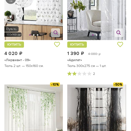
КУПИТЬ
КУПИТЬ
4 020
руб.
1 390
руб.
4 080
руб.
«Лирвиант - 09»
«Адилат»
Тюль 2 шт. — 150х160 см.
Тюль 300х275 см — 1 шт.
2
-10%
-50%