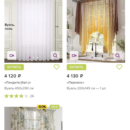
КУПИТЬ
КУПИТЬ
4 120
руб.
4 130
руб.
«Линдита (бел.)»
«Лернеос»
Вуаль 450х290 см
Вуаль 200х145 см — 1 шт.
26
-50%
NEW