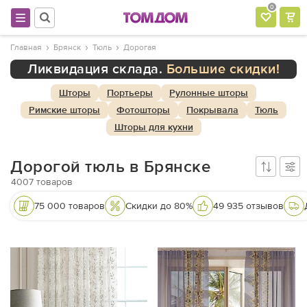
0
Главная
Брянск
Тюль
Дорогая
Ликвидация склада.
Большие скидки!
Шторы
Портьеры
Рулонные шторы
Римские шторы
Фотошторы
Покрывала
Тюль
Шторы для кухни
Дорогой тюль в Брянске
4007
товаров
75 000 товаров
Скидки до 80%
49 935 отзывов