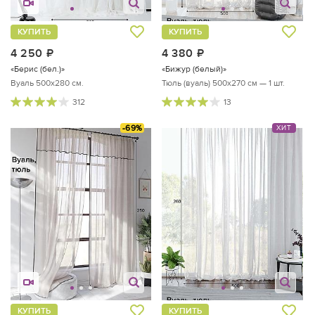
КУПИТЬ
КУПИТЬ
4 250
руб.
4 380
руб.
«Берис (бел.)»
«Бижур (белый)»
Вуаль 500х280 см.
Тюль (вуаль) 500х270 см — 1 шт.
312
13
-69%
ХИТ
КУПИТЬ
КУПИТЬ