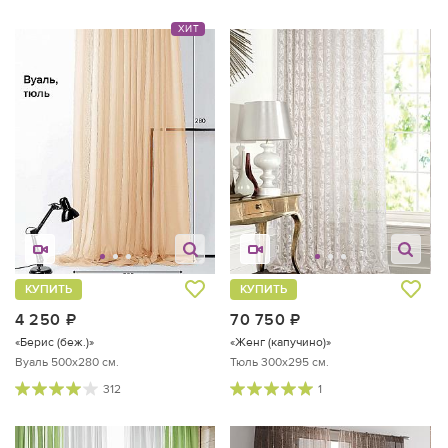
ХИТ
КУПИТЬ
КУПИТЬ
4 250
руб.
70 750
руб.
«Берис (беж.)»
«Женг (капучино)»
Вуаль 500х280 см.
Тюль 300х295 см.
312
1