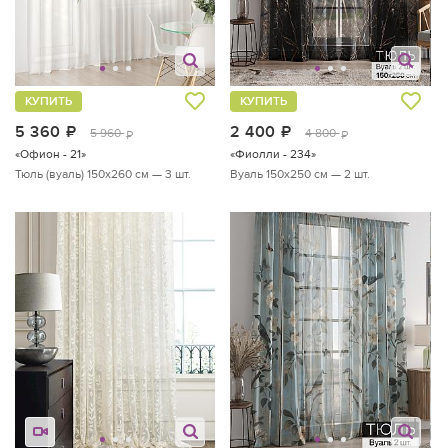
КУПИТЬ
КУПИТЬ
5 360
руб.
2 400
руб.
5 960
4 800
руб.
руб.
«Офион - 21»
«Фиолли - 234»
Тюль (вуаль) 150х260 см — 3 шт.
Вуаль 150х250 см — 2 шт.