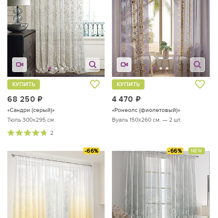
КУПИТЬ
КУПИТЬ
68 250
руб.
4 470
руб.
«Сандри (серый)»
«Ронеолс (фиолетовый)»
Тюль 300х295 см.
Вуаль 150х260 см. — 2 шт.
2
-66%
-66%
NEW