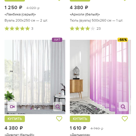
1 250
руб.
4 380
руб.
4 020
руб.
«Ланбика (серый)»
«Арноли (белый)»
Вуаль 200х250 см — 2 шт.
Тюль (вуаль) 500х260 см — 1 шт.
3
23
-66%
ХИТ
КУПИТЬ
КУПИТЬ
4 380
руб.
1 610
руб.
4 740
руб.
«Дивлет (белый)»
«Дельмора»