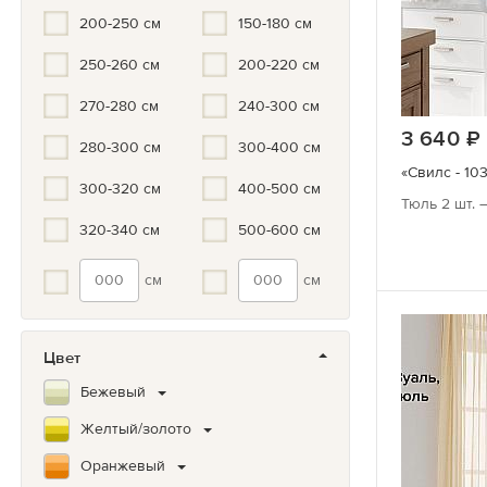
200-250 см
150-180 см
250-260 см
200-220 см
270-280 см
240-300 см
3 640
280-300 см
300-400 см
«Свилс - 103
300-320 см
400-500 см
Тюль 2 шт. 
320-340 см
500-600 см
см
см
Цвет
Бежевый
Желтый/золото
Оранжевый