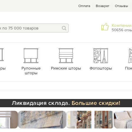
Оплата
Возврат
Отзывы
Компании 
50656 отз
еры
Рулонные
Римские шторы
Фотошторы
По
шторы
Ликвидация склада.
Большие скидки!