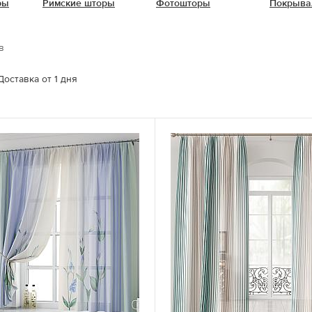
ры
Римские шторы
Фотошторы
Покрыва
в
Доставка от 1 дня