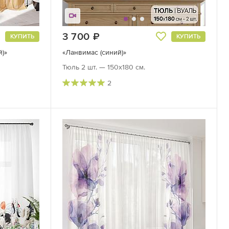
3 700
руб.
КУПИТЬ
КУПИТЬ
)»
«Ланвимас (синий)»
Тюль 2 шт. — 150х180 см.
2