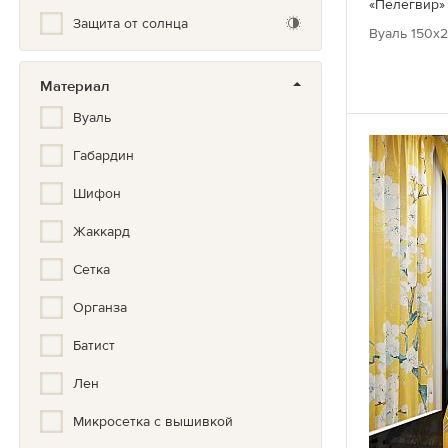
«Пелегвир»
Золото, Серебро, Бронза
Защита от солнца
Вуаль 150х2
Иллюстрация
Кантри
Материал
Вуаль
Классический
Габардин
Клетка
Шифон
Комбинированные
Жаккард
Красивый
Сетка
Кружево
Органза
Купон
Батист
Кухонный
Лен
Лофт
Микросетка с вышивкой
Мелкий рисунок