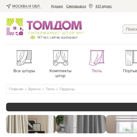
МОСКВА И ОБЛ.
Курьер
Cамовывоз
431 адрес
ГИПЕРМАРКЕТ ШТОР №1*
147
чел. сейчас выбирают
Все шторы
Комплекты
Тюль
Порть
штор
Главная
Брянск
Тюль
Гардины