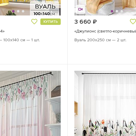
руб.
3 660
руб.
КУПИТЬ
54»
«Джулионс (светло-коричневый
— 100х140 см — 1 шт.
Вуаль 200х250 см — 2 шт.