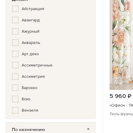
Золотой
Абстракция
Серебристый
Авангард
Бронза
Ажурный
Акварель
Арт деко
Ассиметричные
Ассиметрия
Барокко
5 960
Бохо
«Офион - 74
Вензеля
Тюль (вуаль
Вертикальная полоска
По назначению
Вышивка