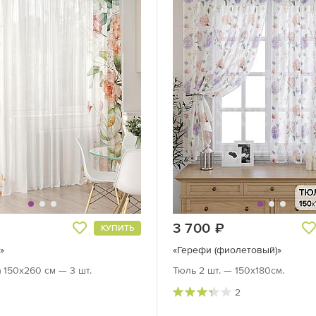
руб.
3 700
руб.
КУПИТЬ
»
«Герефи (фиолетовый)»
) 150х260 см — 3 шт.
Тюль 2 шт. — 150х180см.
2