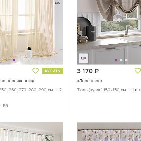
руб.
3 170
руб.
КУПИТЬ
ево-персиковый)»
«Лоренфос»
50, 260, 270, 280, 290 см — 2
Тюль (вуаль) 150х150 см — 1 шт
56