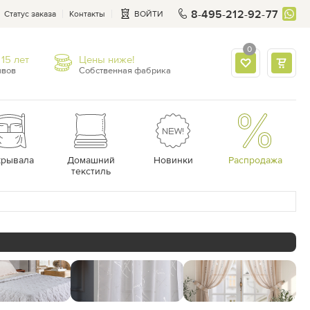
8-495-212-92-77
Статус заказа
Контакты
ВОЙТИ
0
15 лет
Цены ниже!
ывов
Собственная фабрика
крывала
Домашний
Новинки
Распродажа
текстиль