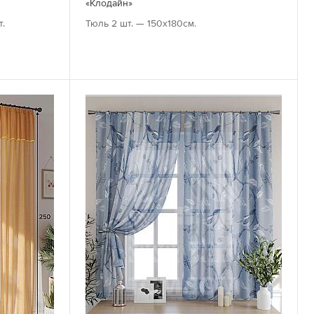
«Клодайн»
т.
Тюль 2 шт. — 150х180см.