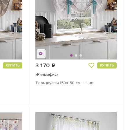
3 170
руб.
КУПИТЬ
КУПИТЬ
«Ринмифис»
.
Тюль (вуаль) 150х150 см — 1 шт.