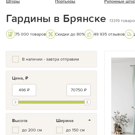
Шторы
Портьеры
Рулонные што
Гардины в Брянске
13319
товаро
75 000 товаров
Скидки до 80%
49 935 отзывов
В наличии - завтра отправим
Цена, ₽
Высота
Ширина
до 200 см
до 150 см