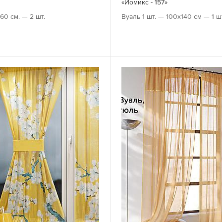
«Иомикс - 157»
60 см. — 2 шт.
Вуаль 1 шт. — 100х140 см — 1 ш