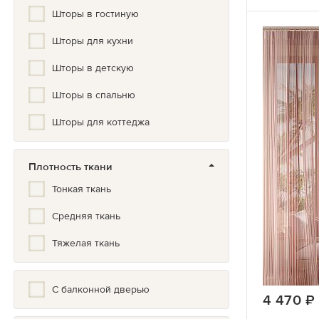
Шторы в гостиную
Геометрия
Шторы для кухни
Город
Шторы в детскую
Горох
Шторы в спальню
Градиент
Шторы для коттеджа
Гранж
Греческий
Плотность ткани
Дамаск
Тонкая ткань
Дерево
Средняя ткань
Детский
Тяжелая ткань
Животные
С балконной дверью
Зигзаг
4 470