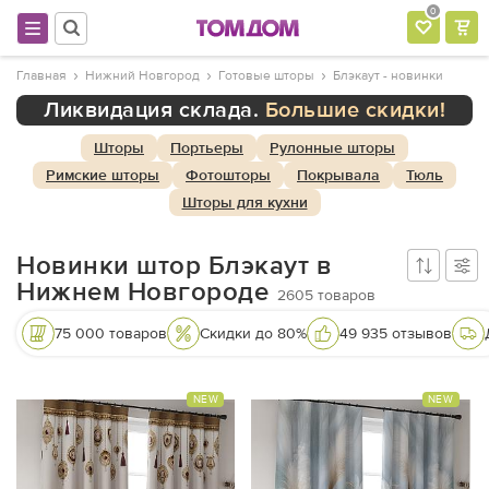
0
Главная
Нижний Новгород
Готовые шторы
Блэкаут - новинки
Ликвидация склада.
Большие скидки!
Шторы
Портьеры
Рулонные шторы
Римские шторы
Фотошторы
Покрывала
Тюль
Шторы для кухни
Новинки штор Блэкаут в
Нижнем Новгороде
2605
товаров
75 000 товаров
Скидки до 80%
49 935 отзывов
NEW
NEW