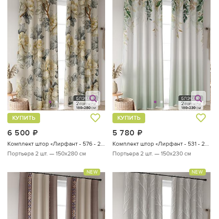
КУПИТЬ
КУПИТЬ
6 500
руб.
5 780
руб.
Комплект штор «Лирфант - 576 - 280 см»
Комплект штор «Лирфант - 531 - 230 см»
Портьера 2 шт. — 150х280 см
Портьера 2 шт. — 150х230 см
NEW
NEW