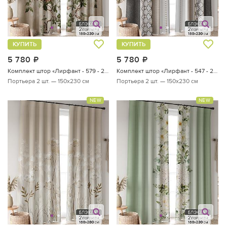
КУПИТЬ
КУПИТЬ
5 780
руб.
5 780
руб.
Комплект штор «Лирфант - 579 - 230 см»
Комплект штор «Лирфант - 547 - 230 см»
Портьера 2 шт. — 150х230 см
Портьера 2 шт. — 150х230 см
NEW
NEW