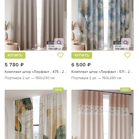
КУПИТЬ
КУПИТЬ
5 780
руб.
6 500
руб.
Комплект штор «Лирфант - 475 - 230 см»
Комплект штор «Лирфант - 571 - 280 см»
Портьера 2 шт. — 150х230 см
Портьера 2 шт. — 150х280 см
NEW
NEW