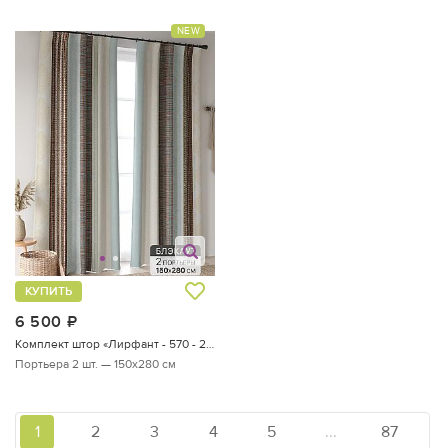
NEW
КУПИТЬ
6 500
руб.
Комплект штор «Лирфант - 570 - 280 см»
Портьера 2 шт. — 150х280 см
1
2
3
4
5
...
87