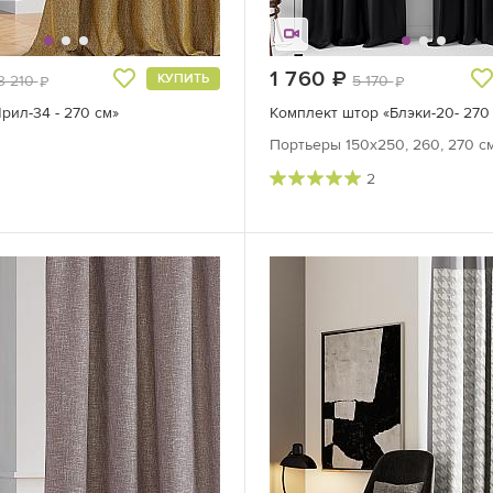
руб.
1 760
руб.
КУПИТЬ
3 210
5 170
руб.
руб.
рил-34 - 270 см»
Комплект штор «Блэки-20- 270
Портьеры 150х250, 260, 270 см
2