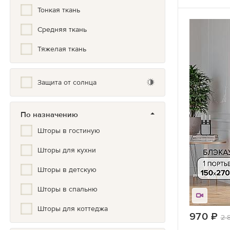
Тонкая ткань
Градиент
Средняя ткань
Греческий
Тяжелая ткань
Дамаск
Жаккард
Защита от солнца
Зигзаг
По назначению
Золото, Серебро, Бронза
Шторы в гостиную
Иллюстрация
Шторы для кухни
Кантри
Шторы в детскую
Классический
Шторы в спальню
Клетка
Шторы для коттеджа
Комбинированные
970
ру
2 