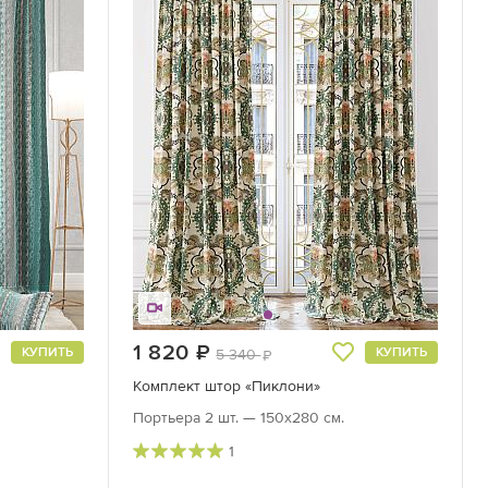
1 820
руб.
КУПИТЬ
КУПИТЬ
5 340
руб.
Комплект штор «Пиклони»
Портьера 2 шт. — 150х280 см.
1