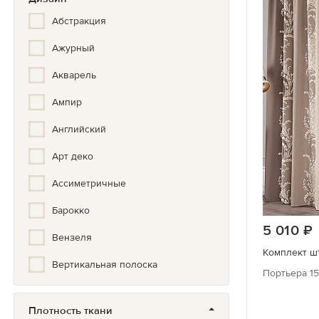
Абстракция
Ажурный
Акварель
Ампир
Английский
Арт деко
Ассиметричные
Барокко
5 010
Вензеля
Комплект шт
Вертикальная полоска
Портьера 15
Геометрия
Плотность ткани
Горох