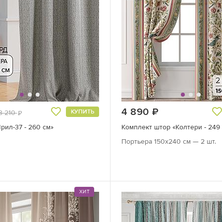
руб.
4 890
руб.
КУПИТЬ
3 210
руб.
рил-37 - 260 см»
Комплект штор «Колтери - 249 
Портьера 150х240 см — 2 шт.
ХИТ