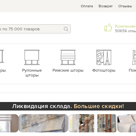
Оплата
Возврат
Отзывы
Компании 
50656 отз
еры
Рулонные
Римские шторы
Фотошторы
По
шторы
Ликвидация склада.
Большие скидки!