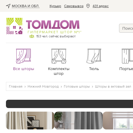
МОСКВА И ОБЛ.
Курьер
Cамовывоз
431 адрес
ГИПЕРМАРКЕТ ШТОР №1*
153
чел. сейчас выбирают
Все шторы
Комплекты
Тюль
Порть
штор
Главная
Нижний Новгород
Готовые шторы
Шторы в актовый зал