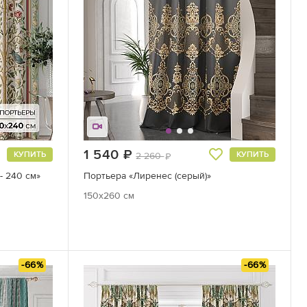
1 540
руб.
КУПИТЬ
КУПИТЬ
2 260
руб.
- 240 см»
Портьера «Лиренес (серый)»
150x260 см
-66%
-66%