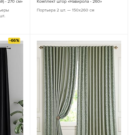
) - 270 см»
Комплект штор «Навирола - 260»
тьеры
Портьера 2 шт. — 150х260 см
шт.
-66%