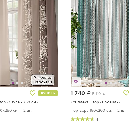
руб.
1 740
руб.
КУПИТЬ
5 110
руб.
ор «Саула - 250 см»
Комплект штор «Брюзиль»
0х250 см — 2 шт.
Портьера 150х260 см. — 2 шт.
4