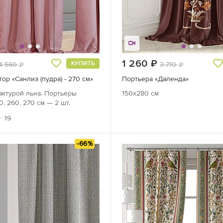
руб.
1 260
руб.
КУПИТЬ
4 560
3 710
руб.
руб.
ор «Санлиз (пудра) - 270 см»
Портьера «Даленда»
актурой льна. Портьеры
150x280 см
0, 260, 270 см — 2 шт.
19
-66%