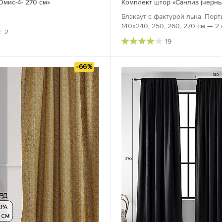
мис-4- 270 см»
Комплект штор «Санлиз (черный
Блэкаут с фактурой льна. Пор
140х240, 250, 260, 270 см — 2 
2
19
-66%