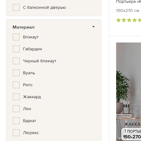
Портьера «Ю
Красивый
С балконной дверью
150x270 см
Кружево
Купон
Материал
Блэкаут
Кухонный
Габардин
ЛЮКС
Черный блекаут
Лофт
Вуаль
Меланж
Репс
Мелкий рисунок
Жаккард
Минимализм
Лен
Модерн
Бархат
Натуральные цвета
Люрекс
Нюдовый