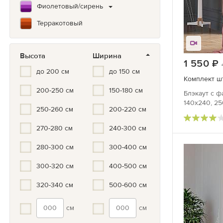
Фиолетовый/сирень
Терракотовый
Коричневый
Высота
Ширина
Зеленый
1 550
до 200 см
до 150 см
Бирюзовый
Комплект шт
200-250 см
150-180 см
Синий/Голубой
Блэкаут с ф
140х240, 25
Белый
250-260 см
200-220 см
Серый/черный
270-280 см
240-300 см
Мультиколор
280-300 см
300-400 см
Черно-белый
300-320 см
400-500 см
Серый
320-340 см
500-600 см
Золотой
см
см
Серебристый