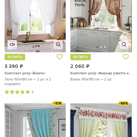
КУПИТЬ
КУПИТЬ
3 390
руб.
2 060
руб.
Комплект штор «Виали»
Комплект штор «Фернар (светло-коричневый)»
Тюль 150х180 см — 2 шт. и 2
Вуаль 150х180 см — 2 шт.
подхвата
2
-10%
-66%