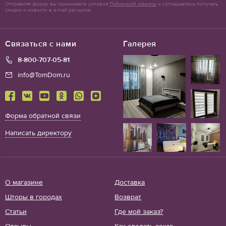
Отправляя форму, вы принимаете условия
Публичной оферты
и соглашаетесь получать
скидки и новости в e-mail рассылке
Связаться с нами
Галерея
8-800-707-05-81
info@TomDom.ru
Форма обратной связи
Написать директору
О магазине
Доставка
Шторы в городах
Возврат
Статьи
Где мой заказ?