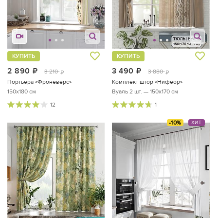
КУПИТЬ
КУПИТЬ
2 890
руб.
3 490
руб.
3 210
3 880
руб.
руб.
Портьера «Фроневерс»
Комплект штор «Нифеор»
150x180 см
Вуаль 2 шт. — 150х170 см
12
1
-10%
ХИТ