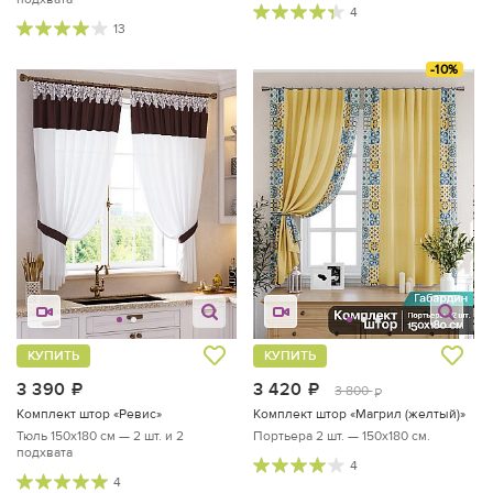
4
13
-10%
КУПИТЬ
КУПИТЬ
3 390
руб.
3 420
руб.
3 800
руб.
Комплект штор «Ревис»
Комплект штор «Магрил (желтый)»
Тюль 150х180 см — 2 шт. и 2
Портьера 2 шт. — 150х180 см.
подхвата
4
4