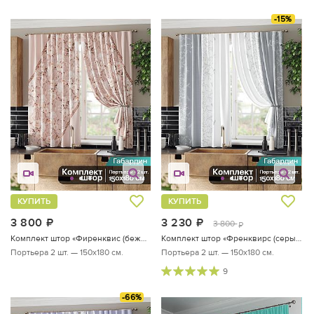
-15%
КУПИТЬ
КУПИТЬ
3 800
руб.
3 230
руб.
3 800
руб.
Комплект штор «Фиренквис (бежево-персиковый)»
Комплект штор «Френквирс (серый)»
Портьера 2 шт. — 150х180 см.
Портьера 2 шт. — 150х180 см.
9
-66%