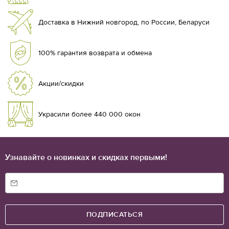
успешной деятельности гипермаркет заслужил доверие
десятков тысяч клиентов.
Доставка в Нижний новгород, по России, Беларуси
Тысячи готовых моделей;
Возможность пошива изделий по индивидуальным размерам;
100% гарантия возврата и обмена
Проверенное качество продукции;
Удобные условия доставки и возврата товара;
Отправка покупок по Нижнему Новгороду и другим городам
Акции/скидки
России;
Опытные специалисты, готовые проконсультировать по
любым вопросам.
Украсили более 440 000 окон
Если вы хотите подобрать красивые шторы по выгодной цене,
обязательно зайдите на наш сайт.
Узнавайте о новинках и скидках первыми!
ПОДПИСАТЬСЯ