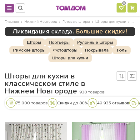
0
Главная
Нижний Новгород
Готовые шторы
Шторы для кухни
Ликвидация склада.
Большие скидки!
Шторы
Портьеры
Рулонные шторы
Римские шторы
Фотошторы
Покрывала
Тюль
Шторы для кухни
Шторы для кухни в
классическом стиле в
Нижнем Новгороде
938
товаров
75 000 товаров
Скидки до 80%
49 935 отзывов