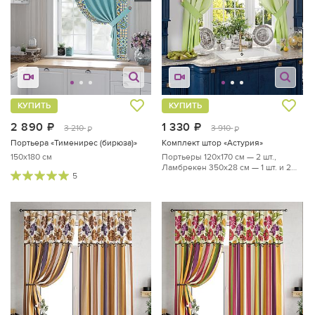
КУПИТЬ
КУПИТЬ
2 890
руб.
1 330
руб.
3 210
3 910
руб.
руб.
Портьера «Тименирес (бирюза)»
Комплект штор «Астурия»
150x180 см
Портьеры 120х170 см — 2 шт.,
Ламбрекен 350х28 см — 1 шт. и 2
5
подхвата