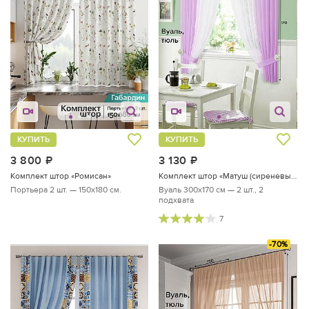
КУПИТЬ
КУПИТЬ
3 800
руб.
3 130
руб.
Комплект штор «Ромисан»
Комплект штор «Матуш (сиреневый)»
Портьера 2 шт. — 150х180 см.
Вуаль 300х170 см — 2 шт., 2
подхвата
7
-70%