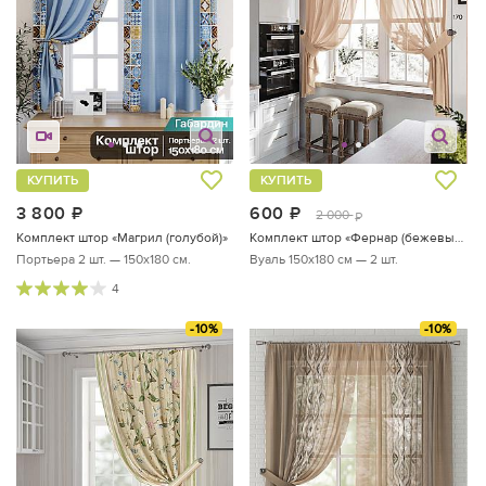
КУПИТЬ
КУПИТЬ
3 800
руб.
600
руб.
2 000
руб.
Комплект штор «Магрил (голубой)»
Комплект штор «Фернар (бежевый)»
Портьера 2 шт. — 150х180 см.
Вуаль 150х180 см — 2 шт.
4
-10%
-10%