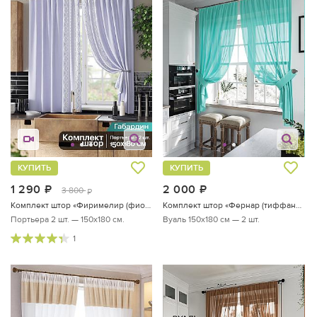
КУПИТЬ
КУПИТЬ
1 290
руб.
2 000
руб.
3 800
руб.
Комплект штор «Фиримелир (фиолетовый)»
Комплект штор «Фернар (тиффани)»
Портьера 2 шт. — 150х180 см.
Вуаль 150х180 см — 2 шт.
1