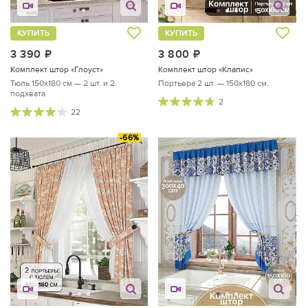
КУПИТЬ
КУПИТЬ
3 390
руб.
3 800
руб.
Комплект штор «Глоуст»
Комплект штор «Клапис»
Тюль 150х180 см — 2 шт. и 2
Портьера 2 шт. — 150х180 см.
подхвата
2
22
-66%