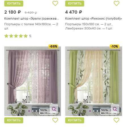
КУПИТЬ
КУПИТЬ
2 180
руб.
4 470
руб.
6 420
руб.
Комплект штор «Эрели (оранжевый)»
Комплект штор «Риконис (голубой)»
Портьеры с тюлем 140х180см. — 2
Портьеры 150х180 см. — 2 шт.,
шт.
Ламбрекен 300х40 см. — 1 шт.
5
-66%
-10%
КУПИТЬ
КУПИТЬ