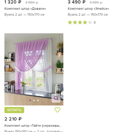
1 320
руб.
3 490
руб.
3 880
3 880
руб.
руб.
Комплект штор «Довали»
Комплект штор «Элейси»
Вуаль 2 шт. — 150х170 см
Вуаль 2 шт. — 150х170 см
8
КУПИТЬ
2 210
руб.
Комплект штор «Тайти (сиреневый)»
Вуаль 150х180 см — 2 шт., подхват—