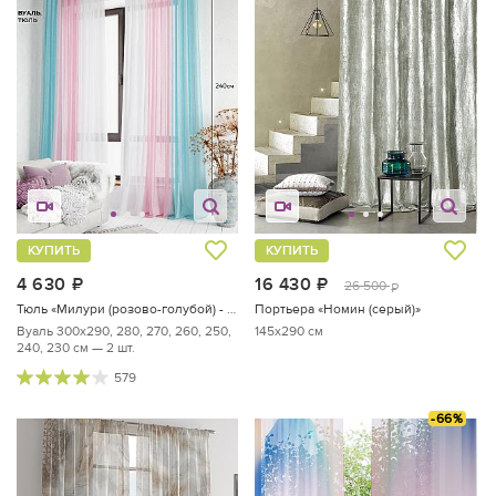
КУПИТЬ
КУПИТЬ
4 630
руб.
16 430
руб.
26 500
руб.
Тюль «Милури (розово-голубой) - 240 см»
Портьера «Номин (серый)»
Вуаль 300х290, 280, 270, 260, 250,
145x290 см
240, 230 см — 2 шт.
579
-66%