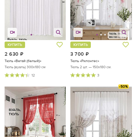
КУПИТЬ
КУПИТЬ
2 630
руб.
3 700
руб.
Тюль «Ветай (белый)»
Тюль «Рилонтес»
Тюль (вуаль) 300х180 см
Тюль 2 шт. — 150х180 см.
12
3
-50%