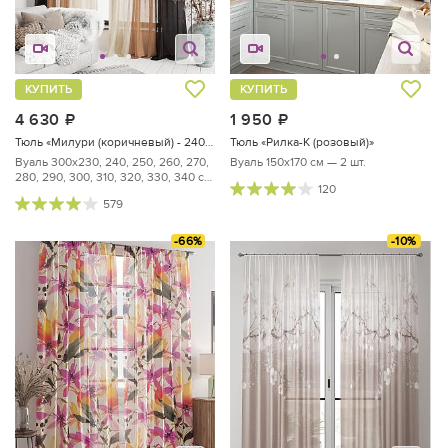
КУПИТЬ
КУПИТЬ
4 630
руб.
1 950
руб.
Тюль «Милури (коричневый) - 240 см»
Тюль «Рилка-К (розовый)»
Вуаль 300х230, 240, 250, 260, 270,
Вуаль 150х170 см — 2 шт.
280, 290, 300, 310, 320, 330, 340 см
120
— 2 шт.
579
-66%
-10%