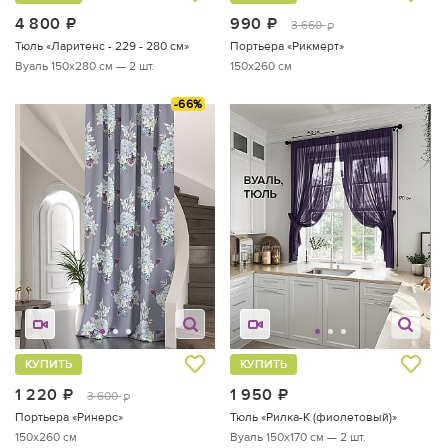
4 800
руб.
990
руб.
3 660
руб.
Тюль «Ларитенс - 229 - 280 см»
Портьера «Рикмерт»
Вуаль 150х280 см — 2 шт.
150x260 см
-66%
КУПИТЬ
КУПИТЬ
1 220
руб.
1 950
руб.
3 600
руб.
Портьера «Ринерс»
Тюль «Рилка-К (фиолетовый)»
150x260 см
Вуаль 150х170 см — 2 шт.