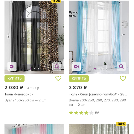
-50%
КУПИТЬ
КУПИТЬ
2 080
руб.
3 870
руб.
4 160
руб.
Тюль «Ранворис»
Тюль «Хлои (светло-голубой) - 280 см»
Вуаль 150х250 см — 2 шт.
Вуаль 200х250, 260, 270, 280, 290
см — 2 шт.
56
-38%