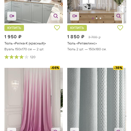
КУПИТЬ
КУПИТЬ
1 950
руб.
1 850
руб.
3 700
руб.
Тюль «Рилка-К (красный)»
Тюль «Ритамлинс»
Вуаль 150х170 см — 2 шт.
Тюль 2 шт. — 150х180 см.
120
-66%
-38%