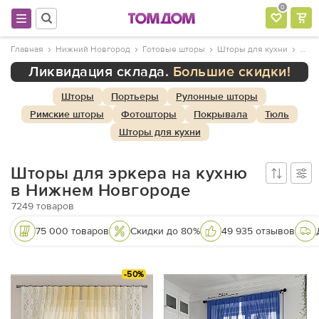
0
Главная
Нижний Новгород
Готовые шторы
Шторы для кухни
Ликвидация склада.
Большие скидки!
Шторы
Портьеры
Рулонные шторы
Римские шторы
Фотошторы
Покрывала
Тюль
Шторы для кухни
Шторы для эркера на кухню
в Нижнем Новгороде
7249
товаров
75 000 товаров
Скидки до 80%
49 935 отзывов
-50%