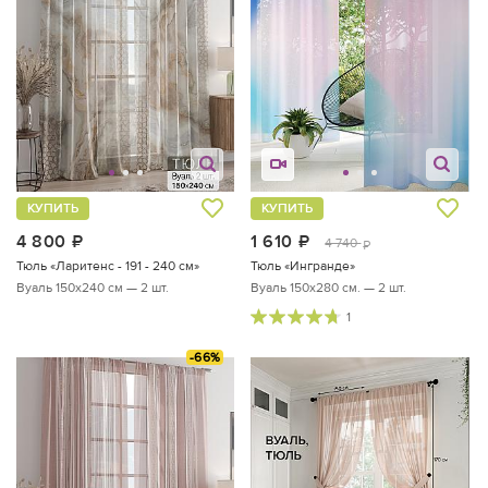
КУПИТЬ
КУПИТЬ
4 800
руб.
1 610
руб.
4 740
руб.
Тюль «Ларитенс - 191 - 240 см»
Тюль «Ингранде»
Вуаль 150х240 см — 2 шт.
Вуаль 150х280 см. — 2 шт.
1
-66%