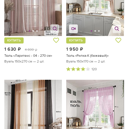
КУПИТЬ
КУПИТЬ
1 630
руб.
1 950
руб.
4 800
руб.
Тюль «Ларитенс - 04 - 270 см»
Тюль «Рилка-К (бежевый)»
Вуаль 150х270 см — 2 шт.
Вуаль 150х170 см — 2 шт.
120