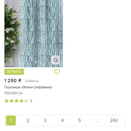
КУПИТЬ
1 250
руб.
3 890
руб.
Портьера «Эллен (тиффани)»
150x280 см
5
1
2
3
4
5
...
242