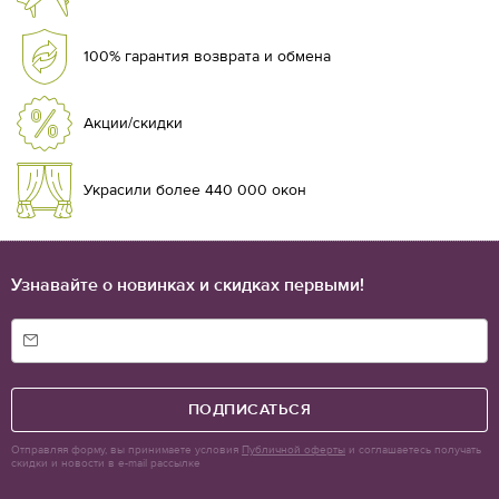
Мы доставляем товары по Нижнему Новгороду и по всей
России в пункты выдачи или курьером до вашего адреса.
100% гарантия возврата и обмена
Акции/скидки
Украсили более 440 000 окон
Узнавайте о новинках и скидках первыми!
ПОДПИСАТЬСЯ
Отправляя форму, вы принимаете условия
Публичной оферты
и соглашаетесь получать
скидки и новости в e-mail рассылке