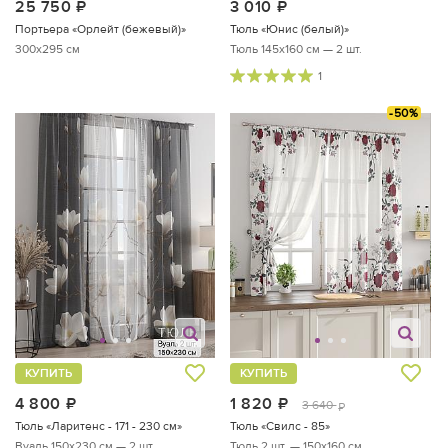
25 750
руб.
3 010
руб.
Портьера «Орлейт (бежевый)»
Тюль «Юнис (белый)»
300x295 см
Тюль 145х160 см — 2 шт.
1
-50%
КУПИТЬ
КУПИТЬ
4 800
руб.
1 820
руб.
3 640
руб.
Тюль «Ларитенс - 171 - 230 см»
Тюль «Свилс - 85»
Вуаль 150х230 см — 2 шт.
Тюль 2 шт. — 150х160 см.