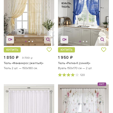
КУПИТЬ
КУПИТЬ
1 850
руб.
1 950
руб.
3 700
руб.
Тюль «Фанвикрос (желтый)»
Тюль «Рилка-К (синий)»
Тюль 2 шт. — 150х180 см.
Вуаль 150х170 см — 2 шт.
120
ХИТ