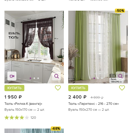
-50%
КУПИТЬ
КУПИТЬ
1 950
руб.
2 400
руб.
4 800
руб.
Тюль «Рилка-К (венге)»
Тюль «Ларитенс - 216 - 270 см»
Вуаль 150х170 см — 2 шт.
Вуаль 150х270 см — 2 шт.
120
-68%