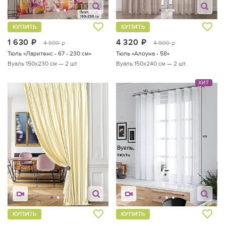
КУПИТЬ
КУПИТЬ
1 630
руб.
4 320
руб.
4 800
4 800
руб.
руб.
Тюль «Ларитенс - 67 - 230 см»
Тюль «Алоуна - 58»
Вуаль 150х230 см — 2 шт.
Вуаль 150х240 см — 2 шт.
ХИТ
КУПИТЬ
КУПИТЬ